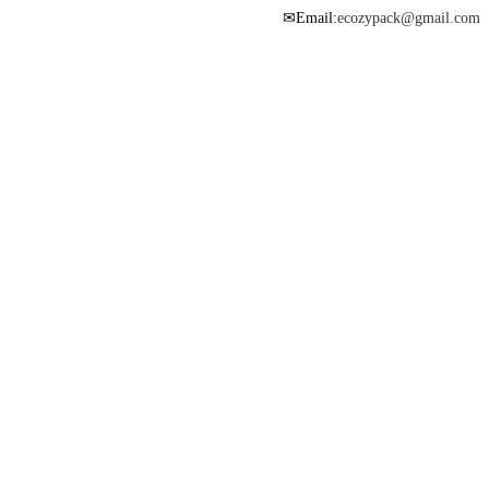
Email:
ecozypack@gmail.com
✉