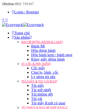
Hotline:
0911 719 017
Login / Register
Trang chủ
Sản phẩm
BAO BÌ ĐỰNG BÁNH & CAFE
Bánh Mì
Hộp đựng bánh
Hộp bánh kem / bánh ngọt
Khay giấy đựng bánh
LY CỐC & PHỤ KIỆN
Cốc giấy
Chai lọ, bình, cốc
Ly nhựa trà sữa
TÚI GIẤY & TÚI VẢI ECO
Túi giấy
Túi giữ nhiệt
Túi không dệt
Túi vải
Túi giấy Kraft có quai
TÚI NHỰA & BAO BÌ SHIP HÀNG