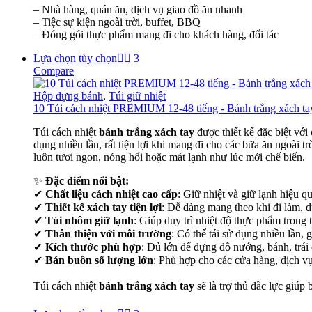
– Nhà hàng, quán ăn, dịch vụ giao đồ ăn nhanh
Túi giữ nhiệt được làm từ vật liệu tái chế, có thể sử dụng nhiều lần, 
– Tiệc sự kiện ngoài trời, buffet, BBQ
– Đóng gói thực phẩm mang đi cho khách hàng, đối tác
Lựa chọn tùy chọn
Compare
Hộp đựng bánh
,
Túi giữ nhiệt
10 Túi cách nhiệt PREMIUM 12-48 tiếng - Bánh trắng xách tay
Túi cách nhiệt
bánh trắng xách tay
được thiết kế đặc biệt với 
dụng nhiều lần, rất tiện lợi khi mang đi cho các bữa ăn ngoài 
luôn tươi ngon, nóng hổi hoặc mát lạnh như lúc mới chế biến.
✨
Đặc điểm nổi bật:
✔
Chất liệu cách nhiệt cao cấp
: Giữ nhiệt và giữ lạnh hiệu q
✔
Thiết kế xách tay tiện lợi
: Dễ dàng mang theo khi đi làm, d
✔
Túi nhôm giữ lạnh
: Giúp duy trì nhiệt độ thực phẩm trong 
✔
Thân thiện với môi trường
: Có thể tái sử dụng nhiều lần, 
✔
Kích thước phù hợp
: Đủ lớn để đựng đồ nướng, bánh, trái
✔
Bán buôn số lượng lớn
: Phù hợp cho các cửa hàng, dịch vụ
Túi cách nhiệt
bánh trắng xách tay
sẽ là trợ thủ đắc lực giúp