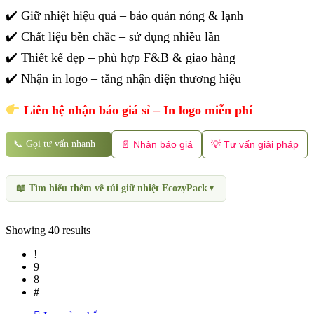
✔️ Giữ nhiệt hiệu quả – bảo quản nóng & lạnh
✔️ Chất liệu bền chắc – sử dụng nhiều lần
✔️ Thiết kế đẹp – phù hợp F&B & giao hàng
✔️ Nhận in logo – tăng nhận diện thương hiệu
Liên hệ nhận báo giá sỉ – In logo miễn phí
📞 Gọi tư vấn nhanh
📄 Nhận báo giá
💡 Tư vấn giải pháp
📖 Tìm hiểu thêm về túi giữ nhiệt EcozyPack
Showing 40 results
Túi giữ nhiệt đóng vai trò quan trọng trong việc bảo quản chất lượ
của nhiều mô hình kinh doanh.
Túi giữ nhiệt EcozyPack không chỉ bền và tiện dụng, mà còn
thân th
triển bền vững.