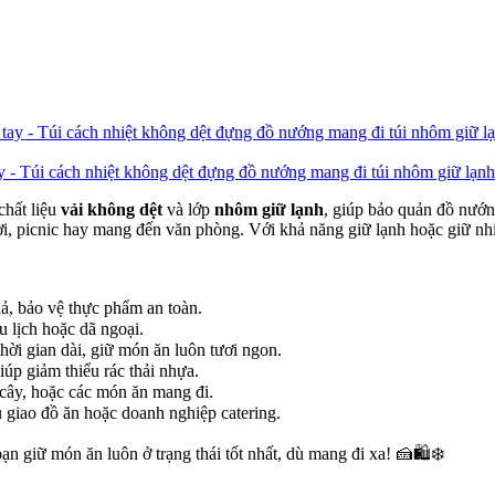
góp phần giảm rác thải và bảo vệ môi trường.
 - Túi cách nhiệt không dệt đựng đồ nướng mang đi túi nhôm giữ lạnh
chất liệu
vải không dệt
và lớp
nhôm giữ lạnh
, giúp bảo quản đồ nướng
trời, picnic hay mang đến văn phòng. Với khả năng giữ lạnh hoặc giữ n
uả, bảo vệ thực phẩm an toàn.
u lịch hoặc dã ngoại.
thời gian dài, giữ món ăn luôn tươi ngon.
giúp giảm thiểu rác thải nhựa.
 cây, hoặc các món ăn mang đi.
 giao đồ ăn hoặc doanh nghiệp catering.
 bạn giữ món ăn luôn ở trạng thái tốt nhất, dù mang đi xa! 🍰🛍❄️