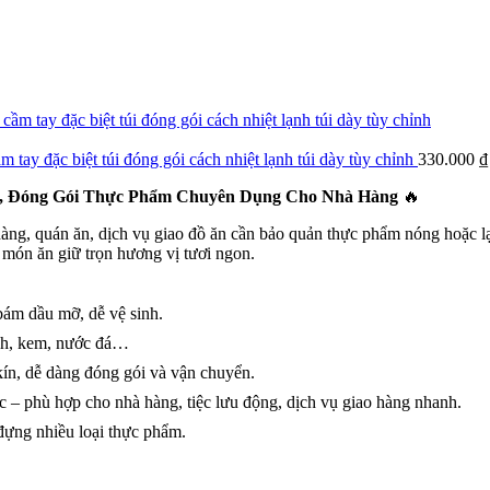
zyPack giúp bạn tạo nên bao bì mang đậm dấu ấn thương hiệu, nâng ca
 hành trình xanh và bền vững.
k
 tay đặc biệt túi đóng gói cách nhiệt lạnh túi dày tùy chỉnh
330.000
₫
ốt, Đóng Gói Thực Phẩm Chuyên Dụng Cho Nhà Hàng
🔥
cả thức ăn nóng và đồ uống lạnh trong thời gian dài.
 hàng, quán ăn, dịch vụ giao đồ ăn cần bảo quản thực phẩm nóng hoặc l
o món ăn giữ trọn hương vị tươi ngon.
ám dầu mỡ, dễ vệ sinh.
a hàng đồ ăn mang đi và các mô hình F&B giao hàng.
nh, kem, nước đá…
kín, dễ dàng đóng gói và vận chuyển.
ớc – phù hợp cho nhà hàng, tiệc lưu động, dịch vụ giao hàng nhanh.
n diện thương hiệu.
đựng nhiều loại thực phẩm.