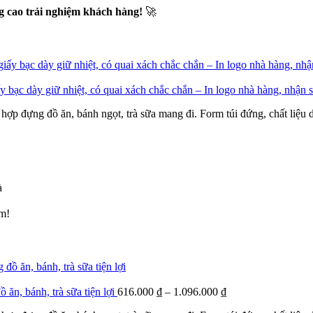
g cao trải nghiệm khách hàng!
🚀
y bạc dày giữ nhiệt, có quai xách chắc chắn – In logo nhà hàng, nhận 
ù hợp đựng đồ ăn, bánh ngọt, trà sữa mang đi. Form túi đứng, chất liệu
à
ẩm!
 ăn, bánh, trà sữa tiện lợi
616.000
₫
–
1.096.000
₫