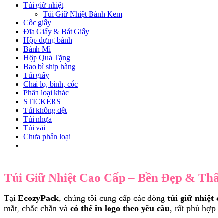
Túi giữ nhiệt
Túi Giữ Nhiệt Bánh Kem
Cốc giấy
Đĩa Giấy & Bát Giấy
Hộp đựng bánh
Bánh Mì
Hộp Quà Tặng
Bao bì ship hàng
Túi giấy
Chai lọ, bình, cốc
Phân loại khác
STICKERS
Túi không dệt
Túi nhựa
Túi vải
Chưa phân loại
Túi Giữ Nhiệt Cao Cấp – Bền Đẹp & Th
Tại
EcozyPack
, chúng tôi cung cấp các dòng
túi giữ nhiệt
mắt, chắc chắn và
có thể in logo theo yêu cầu
, rất phù hợ