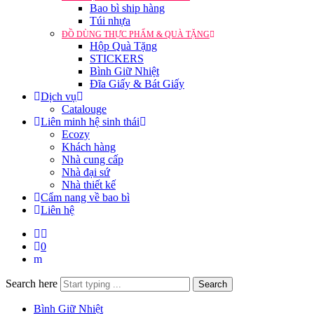
Bao bì ship hàng
Túi nhựa
ĐỒ DÙNG THỰC PHẨM & QUÀ TẶNG
Hộp Quà Tặng
STICKERS
Bình Giữ Nhiệt
Đĩa Giấy & Bát Giấy
Dịch vụ
Catalouge
Liên minh hệ sinh thái
Ecozy
Khách hàng
Nhà cung cấp
Nhà đại sứ
Nhà thiết kế
Cẩm nang về bao bì
Liên hệ
0
Search here
Search
Bình Giữ Nhiệt