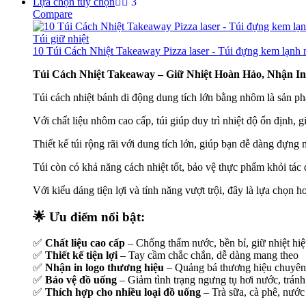
Lựa chọn tùy chọn
Compare
Túi giữ nhiệt
10 Túi Cách Nhiệt Takeaway Pizza laser - Túi đựng kem lạn
Túi Cách Nhiệt Takeaway – Giữ Nhiệt Hoàn Hảo, Nhận I
Túi cách nhiệt bánh di động dung tích lớn bằng nhôm là sản ph
Với chất liệu nhôm cao cấp, túi giúp duy trì nhiệt độ ổn định,
Thiết kế túi rộng rãi với dung tích lớn, giúp bạn dễ dàng đựn
Túi còn có khả năng cách nhiệt tốt, bảo vệ thực phẩm khỏi tác 
Với kiểu dáng tiện lợi và tính năng vượt trội, đây là lựa chọn
🌟
Ưu điểm nổi bật:
✅
Chất liệu cao cấp
– Chống thấm nước, bền bỉ, giữ nhiệt hi
✅
Thiết kế tiện lợi
– Tay cầm chắc chắn, dễ dàng mang theo
✅
Nhận in logo thương hiệu
– Quảng bá thương hiệu chuyên
✅
Bảo vệ đồ uống
– Giảm tình trạng ngưng tụ hơi nước, tránh
✅
Thích hợp cho nhiều loại đồ uống
– Trà sữa, cà phê, nước