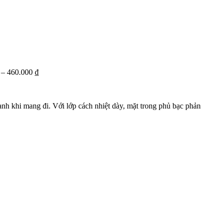
o trải nghiệm khách hàng trong từng đơn hàng.
–
460.000
₫
ạnh khi mang đi. Với lớp cách nhiệt dày, mặt trong phủ bạc phản