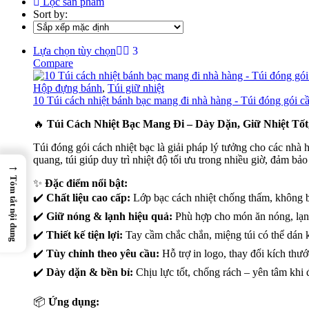
Lọc sản phẩm
Sort by:
Với quy trình sản xuất hiện đại và dịch vụ
in ấn chuyên nghiệp
, Eco
Hãy chọn
EcozyPack
– người bạn đồng hành cùng doanh nghiệp trên
Lựa chọn tùy chọn
Compare
Câu hỏi thường gặp về túi giữ nhiệt EcozyPac
Hộp đựng bánh
,
Túi giữ nhiệt
10 Túi cách nhiệt bánh bạc mang đi nhà hàng - Túi đóng gói cầm
❓ Túi giữ nhiệt EcozyPack có giữ nóng và lạnh tốt không?
🔥
Túi Cách Nhiệt Bạc Mang Đi – Dày Dặn, Giữ Nhiệt T
Có. Túi giữ nhiệt EcozyPack được thiết kế để giữ nhiệt hiệu quả cho 
Túi đóng gói cách nhiệt bạc là giải pháp lý tưởng cho các nhà
quang, túi giúp duy trì nhiệt độ tối ưu trong nhiều giờ, đảm bả
→
Tóm tắt nội dung
❓ Túi giữ nhiệt có phù hợp cho giao hàng F&B không?
✨
Đặc điểm nổi bật:
✔️
Chất liệu cao cấp:
Lớp bạc cách nhiệt chống thấm, không b
Rất phù hợp. Túi giữ nhiệt EcozyPack được sử dụng rộng rãi cho cử
✔️
Giữ nóng & lạnh hiệu quả:
Phù hợp cho món ăn nóng, lạ
✔️
Thiết kế tiện lợi:
Tay cầm chắc chắn, miệng túi có thể dán 
❓ EcozyPack có nhận in logo lên túi giữ nhiệt không?
✔️
Tùy chỉnh theo yêu cầu:
Hỗ trợ in logo, thay đổi kích thư
Có. EcozyPack hỗ trợ in logo và thiết kế theo yêu cầu, giúp tăng nhậ
✔️
Dày dặn & bền bỉ:
Chịu lực tốt, chống rách – yên tâm khi 
📦
Ứng dụng:
❓ Túi giữ nhiệt EcozyPack có thân thiện môi trường không?