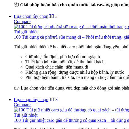
📦
Giải pháp hoàn hảo cho quán nước takeaway, giúp nân
Lựa chọn tùy chọn
Compare
Túi giữ nhiệt
100 Túi đựng cà phê/trà sữa mang đi – Phối màu thời trang, giấ
Túi giữ nhiệt thiết kế họa tiết caro phối hình gấu đáng yêu, ph
Giữ nhiệt ổn định, phù hợp đồ nóng/lạnh
Thiết kế xinh xắn, nổi bật, dễ thu hút khách
Quai xách chắc chắn, tiện mang đi
Không gian rộng, đựng được nhiều hộp bánh, ly nước
Phù hợp tiệm bánh, trà sữa, bán mang đi hoặc làm túi qu
👉 Lựa chọn vừa tiện dụng vừa đẹp mắt cho đóng gói sản ph
Lựa chọn tùy chọn
Compare
Túi giữ nhiệt
100 Túi giữ nhiệt caro gấu dễ thương có quai xách – túi đựng đồ