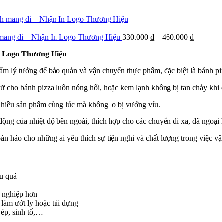
h mang đi – Nhận In Logo Thương Hiệu
330.000
₫
–
460.000
₫
n Logo Thương Hiệu
ẩm lý tưởng để bảo quản và vận chuyển thực phẩm, đặc biệt là bánh piz
 giữ cho bánh pizza luôn nóng hổi, hoặc kem lạnh không bị tan chảy khi
g nhiều sản phẩm cùng lúc mà không lo bị vướng víu.
động của nhiệt độ bên ngoài, thích hợp cho các chuyến đi xa, dã ngoại
 hoàn hảo cho những ai yêu thích sự tiện nghi và chất lượng trong việc 
ệu quả
 nghiệp hơn
 làm ướt ly hoặc túi đựng
 ép, sinh tố,…