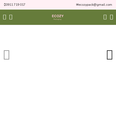
0911 719 017
✉
ecozypack@gmail.com