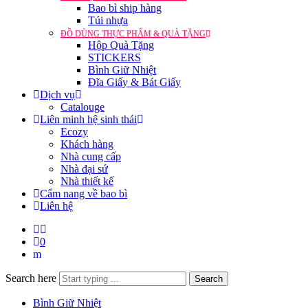
Bao bì ship hàng
Túi nhựa
ĐỒ DÙNG THỰC PHẨM & QUÀ TẶNG
Hộp Quà Tặng
STICKERS
Bình Giữ Nhiệt
Đĩa Giấy & Bát Giấy
Dịch vụ
Catalouge
Liên minh hệ sinh thái
Ecozy
Khách hàng
Nhà cung cấp
Nhà đại sứ
Nhà thiết kế
Cẩm nang về bao bì
Liên hệ
0
Search here
Search
Bình Giữ Nhiệt