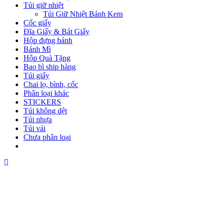
Túi giữ nhiệt
Túi Giữ Nhiệt Bánh Kem
Cốc giấy
Đĩa Giấy & Bát Giấy
Hộp đựng bánh
Bánh Mì
Hộp Quà Tặng
Bao bì ship hàng
Túi giấy
Chai lọ, bình, cốc
Phân loại khác
STICKERS
Túi không dệt
Túi nhựa
Túi vải
Chưa phân loại