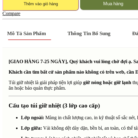
Mua hàng
Thêm vào giỏ hàng
Compare
Mô Tả Sản Phẩm
Thông Tin Bổ Sung
Đá
[GIAO HÀNG 7-25 NGÀY], Quý khách vui lòng chờ đợi ạ. Sau 
Khách cần tìm bất cứ sản phẩm nào không có trên web, cần I
Túi giữ nhiệt là giải pháp tiện lợi giúp
giữ nóng hoặc giữ lạnh
thự
ăn hoặc bảo quản thực phẩm.
Cấu tạo túi giữ nhiệt (3 lớp cao cấp)
Lớp ngoài:
Màng in chất lượng cao, in kỹ thuật số sắc nét,
Lớp giữa:
Vải không dệt dày dặn, bền bỉ, an toàn, có thể tá