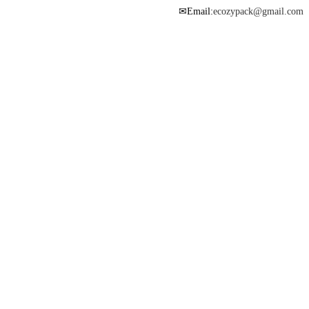
Email:
ecozypack@gmail.com
✉