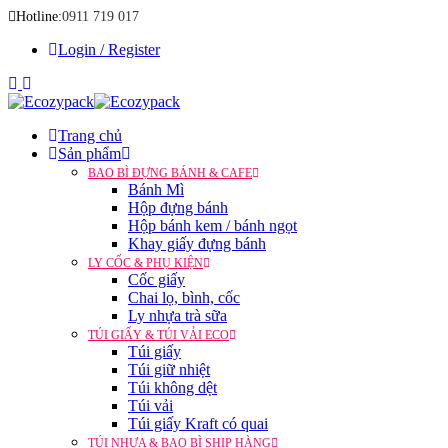
Hotline:
0911 719 017
Login / Register
Trang chủ
Sản phẩm
BAO BÌ ĐỰNG BÁNH & CAFE
Bánh Mì
Hộp đựng bánh
Hộp bánh kem / bánh ngọt
Khay giấy đựng bánh
LY CỐC & PHỤ KIỆN
Cốc giấy
Chai lọ, bình, cốc
Ly nhựa trà sữa
TÚI GIẤY & TÚI VẢI ECO
Túi giấy
Túi giữ nhiệt
Túi không dệt
Túi vải
Túi giấy Kraft có quai
TÚI NHỰA & BAO BÌ SHIP HÀNG