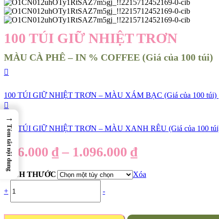
100 TÚI GIỮ NHIỆT TRƠN
MÀU CÀ PHÊ – IN % COFFEE (Giá của 100 túi)
100 TÚI GIỮ NHIỆT TRƠN – MÀU XÁM BẠC (Giá của 100 túi)
→
100 TÚI GIỮ NHIỆT TRƠN – MÀU XANH RÊU (Giá của 100 túi
Tóm tắt nội dung
616.000
₫
–
1.096.000
₫
KÍCH THƯỚC
Xóa
+
-