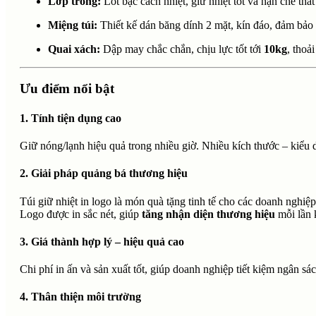
Lớp trong:
Lót bạc cách nhiệt, giữ nhiệt tốt và hạn chế thất 
Miệng túi:
Thiết kế dán băng dính 2 mặt, kín đáo, đảm bảo 
Quai xách:
Dập may chắc chắn, chịu lực tốt tới
10kg
, thoả
Ưu điểm nổi bật
1. Tính tiện dụng cao
Giữ nóng/lạnh hiệu quả trong nhiều giờ. Nhiều kích thước – kiểu
2. Giải pháp quảng bá thương hiệu
Túi giữ nhiệt in logo là món quà tặng tinh tế cho các doanh nghi
Logo được in sắc nét, giúp
tăng nhận diện thương hiệu
mỗi lần 
3. Giá thành hợp lý – hiệu quả cao
Chi phí in ấn và sản xuất tốt, giúp doanh nghiệp tiết kiệm ngân s
4. Thân thiện môi trường