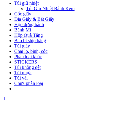
Túi giữ nhiệt
Túi Giữ Nhiệt Bánh Kem
Cốc giấy
Đĩa Giấy & Bát Giấy
Hộp đựng bánh
Bánh Mì
Hộp Quà Tặng
Bao bì ship hàng
Túi giấy
Chai lọ, bình, cốc
Phân loại khác
STICKERS
Túi không dệt
Túi nhựa
Túi vải
Chưa phân loại