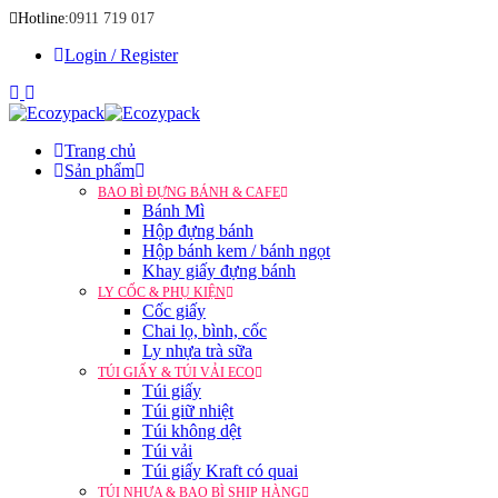
Hotline:
0911 719 017
Login / Register
Trang chủ
Sản phẩm
BAO BÌ ĐỰNG BÁNH & CAFE
Bánh Mì
Hộp đựng bánh
Hộp bánh kem / bánh ngọt
Khay giấy đựng bánh
LY CỐC & PHỤ KIỆN
Cốc giấy
Chai lọ, bình, cốc
Ly nhựa trà sữa
TÚI GIẤY & TÚI VẢI ECO
Túi giấy
Túi giữ nhiệt
Túi không dệt
Túi vải
Túi giấy Kraft có quai
TÚI NHỰA & BAO BÌ SHIP HÀNG