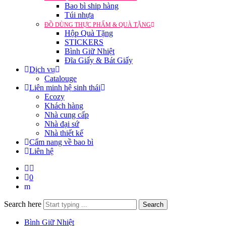
Bao bì ship hàng
Túi nhựa
ĐỒ DÙNG THỰC PHẨM & QUÀ TẶNG
Hộp Quà Tặng
STICKERS
Bình Giữ Nhiệt
Đĩa Giấy & Bát Giấy
Dịch vụ
Catalouge
Liên minh hệ sinh thái
Ecozy
Khách hàng
Nhà cung cấp
Nhà đại sứ
Nhà thiết kế
Cẩm nang về bao bì
Liên hệ
0
Search here
Search
Bình Giữ Nhiệt