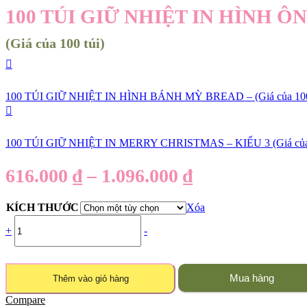
100 TÚI GIỮ NHIỆT IN HÌNH Ô
(Giá của 100 túi)
100 TÚI GIỮ NHIỆT IN HÌNH BÁNH MỲ BREAD – (Giá của 100 
100 TÚI GIỮ NHIỆT IN MERRY CHRISTMAS – KIỂU 3 (Giá của 
616.000
₫
–
1.096.000
₫
KÍCH THƯỚC
Xóa
+
-
Mua hàng
Thêm vào giỏ hàng
Compare