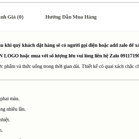
nh Giá (0)
Hướng Dẫn Mua Hàng
khi quý khách đặt hàng sẽ có người gọi điện hoặc add zalo để 
N LOGO hoặc mua với số lượng lớn vui lòng liên hệ Zalo 0911719
c phẩm và thức uống trong thời gian dài. Thiết kế có quai xách chắc ch
 phai màu.
ụng nhiều lần.
nhiệt.
h.