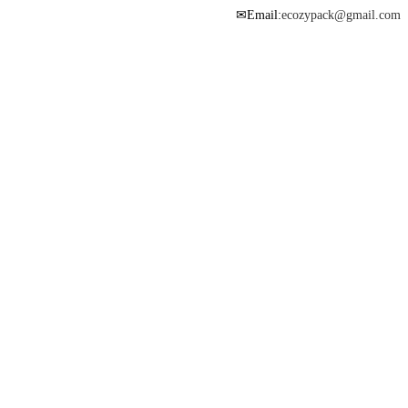
Email:
ecozypack@gmail.com
✉