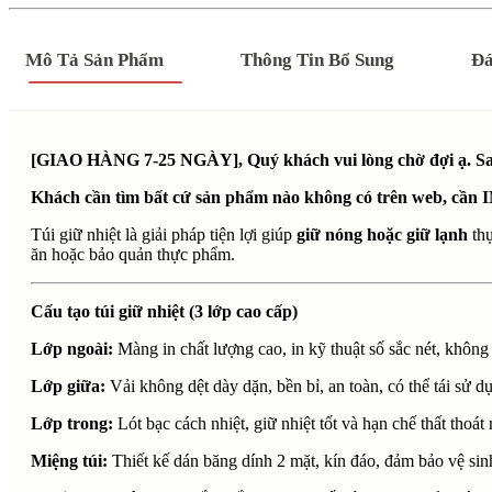
Mô Tả Sản Phẩm
Thông Tin Bổ Sung
Đá
[GIAO HÀNG 7-25 NGÀY], Quý khách vui lòng chờ đợi ạ. Sau 
Khách cần tìm bất cứ sản phẩm nào không có trên web, cần I
Túi giữ nhiệt là giải pháp tiện lợi giúp
giữ nóng hoặc giữ lạnh
thự
ăn hoặc bảo quản thực phẩm.
Cấu tạo túi giữ nhiệt (3 lớp cao cấp)
Lớp ngoài:
Màng in chất lượng cao, in kỹ thuật số sắc nét, không
Lớp giữa:
Vải không dệt dày dặn, bền bỉ, an toàn, có thể tái sử d
Lớp trong:
Lót bạc cách nhiệt, giữ nhiệt tốt và hạn chế thất thoát 
Miệng túi:
Thiết kế dán băng dính 2 mặt, kín đáo, đảm bảo vệ sin