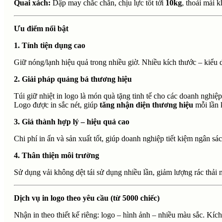
Quai xách:
Dập may chắc chắn, chịu lực tốt tới
10kg
, thoải mái k
Ưu điểm nổi bật
1. Tính tiện dụng cao
Giữ nóng/lạnh hiệu quả trong nhiều giờ. Nhiều kích thước – kiểu
2. Giải pháp quảng bá thương hiệu
Túi giữ nhiệt in logo là món quà tặng tinh tế cho các doanh nghi
Logo được in sắc nét, giúp
tăng nhận diện thương hiệu
mỗi lần 
3. Giá thành hợp lý – hiệu quả cao
Chi phí in ấn và sản xuất tốt, giúp doanh nghiệp tiết kiệm ngân s
4. Thân thiện môi trường
Sử dụng vải không dệt tái sử dụng nhiều lần, giảm lượng rác thải 
Dịch vụ in logo theo yêu cầu (từ 5000 chiếc)
Nhận in theo thiết kế riêng: logo – hình ảnh – nhiều màu sắc. K