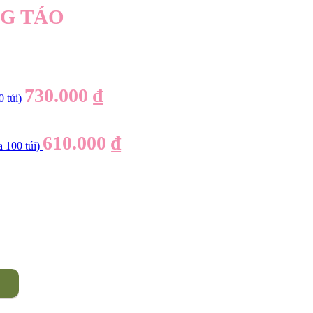
NG TÁO
730.000
₫
túi)
610.000
₫
100 túi)