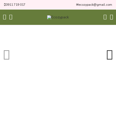
0911 719 017
✉
ecozypack@gmail.com