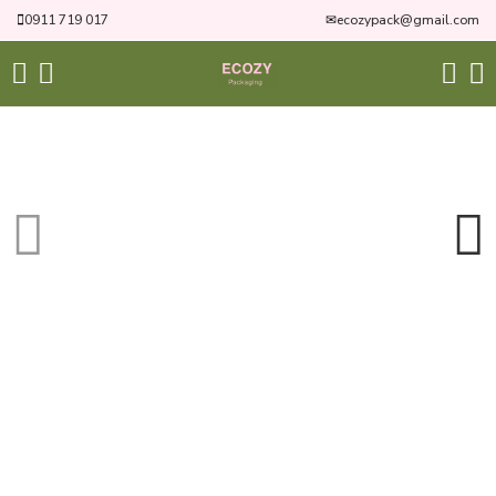
0911 719 017
✉
ecozypack@gmail.com