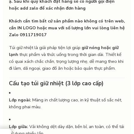
ạ. Sau khi quý khách đặt hàng sẽ có người gọi điện
hoặc add zalo để xác nhận đơn hàng
Khách cần tìm bất cứ sản phẩm nào không có trên web,
cần IN LOGO hoặc mua với số lượng lớn vui lòng liên hệ
Zalo 0911719017
Túi giữ nhiệt là giải pháp tiện lợi giúp
giữ nóng hoặc giữ
lạnh
thực phẩm và thức uống trong thời gian dài. Thiết kế
có quai xách chắc chắn, trọng lượng nhẹ, dễ mang theo khi
đi làm, dã ngoại, giao đồ ăn hoặc bảo quản thực phẩm.
Cấu tạo túi giữ nhiệt (3 lớp cao cấp)
Lớp ngoài:
Màng in chất lượng cao, in kỹ thuật số sắc nét,
không phai màu.
Lớp giữa:
Vải không dệt dày dặn, bền bỉ, an toàn, có thể tái
sử dụng nhiều lần.
→