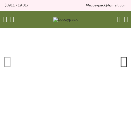
0911 719 017
✉
ecozypack@gmail.com