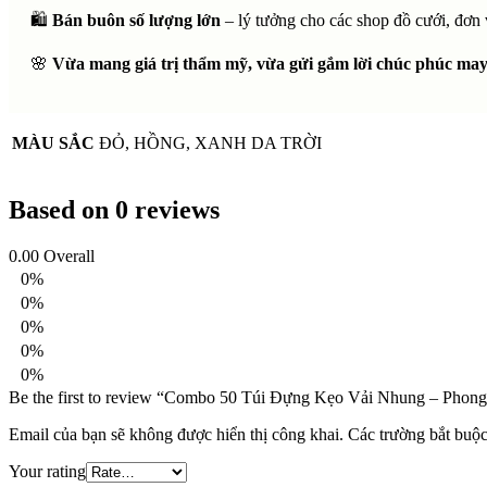
🛍️
Bán buôn số lượng lớn
– lý tưởng cho các shop đồ cưới, đơn 
🌸
Vừa mang giá trị thẩm mỹ, vừa gửi gắm lời chúc phúc may 
MÀU SẮC
ĐỎ, HỒNG, XANH DA TRỜI
Based on 0 reviews
0.00
Overall
0%
0%
0%
0%
0%
Be the first to review “Combo 50 Túi Đựng Kẹo Vải Nhung – Phon
Email của bạn sẽ không được hiển thị công khai.
Các trường bắt buộ
Your rating