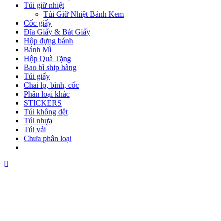
Túi giữ nhiệt
Túi Giữ Nhiệt Bánh Kem
Cốc giấy
Đĩa Giấy & Bát Giấy
Hộp đựng bánh
Bánh Mì
Hộp Quà Tặng
Bao bì ship hàng
Túi giấy
Chai lọ, bình, cốc
Phân loại khác
STICKERS
Túi không dệt
Túi nhựa
Túi vải
Chưa phân loại