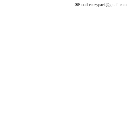
Email:
ecozypack@gmail.com
✉