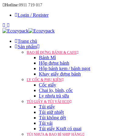
Hotline:
0911 719 017
Login / Register
Trang chủ
Sản phẩm
BAO BÌ ĐỰNG BÁNH & CAFE
Bánh Mì
Hộp đựng bánh
Hộp bánh kem / bánh ngọt
Khay giấy đựng bánh
LY CỐC & PHỤ KIỆN
Cốc giấy
Chai lọ, bình, cốc
Ly nhựa trà sữa
TÚI GIẤY & TÚI VẢI ECO
Túi giấy
Túi giữ nhiệt
Túi không dệt
Túi vải
Túi giấy Kraft có quai
TÚI NHỰA & BAO BÌ SHIP HÀNG