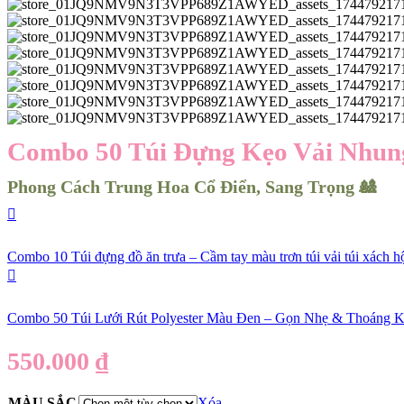
Combo 50 Túi Đựng Kẹo Vải Nhun
Phong Cách Trung Hoa Cổ Điển, Sang Trọng 🎎
Combo 10 Túi đựng đồ ăn trưa – Cầm tay màu trơn túi vải túi xách h
Combo 50 Túi Lưới Rút Polyester Màu Đen – Gọn Nhẹ & Thoáng K
550.000
₫
MÀU SẮC
Xóa