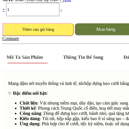
+
-
Mua hàng
Thêm vào giỏ hàng
Compare
Mô Tả Sản Phẩm
Thông Tin Bổ Sung
Đá
Mang đậm nét truyền thống và tinh tế, túi/hộp đựng kẹo cưới bằn
✨
Đặc điểm nổi bật:
Chất liệu
: Vải nhung mềm mại, dày dặn, tạo cảm giác sang
Thiết kế
: Phong cách Trung Quốc cổ điển, hoạ tiết may mắ
Công năng
: Dùng để đựng kẹo cưới, bánh nhỏ, quà tặng lư
Kiểu dáng
: Túi rút, hộp nắp gập, kiểu bao lì xì sáng tạo –
Ứng dụng
: Phù hợp cho lễ cưới, tiệc kỷ niệm, hoặc sử dụng 