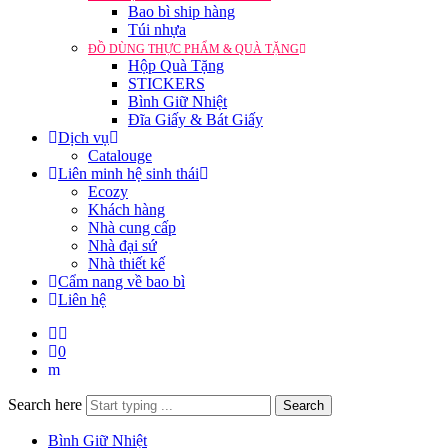
Bao bì ship hàng
Túi nhựa
ĐỒ DÙNG THỰC PHẨM & QUÀ TẶNG
Hộp Quà Tặng
STICKERS
Bình Giữ Nhiệt
Đĩa Giấy & Bát Giấy
Dịch vụ
Catalouge
Liên minh hệ sinh thái
Ecozy
Khách hàng
Nhà cung cấp
Nhà đại sứ
Nhà thiết kế
Cẩm nang về bao bì
Liên hệ
0
Search here
Search
Bình Giữ Nhiệt