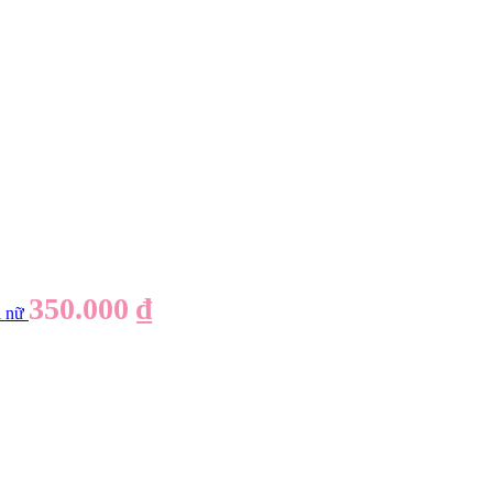
350.000
₫
i nữ