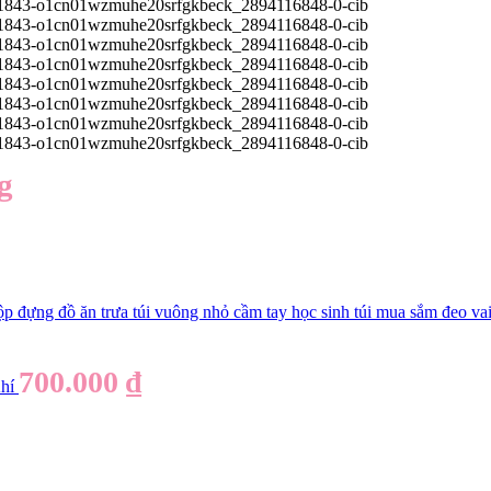
g
ộp đựng đồ ăn trưa túi vuông nhỏ cầm tay học sinh túi mua sắm đeo va
700.000
₫
hí