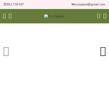
0911 719 017
✉
ecozypack@gmail.com