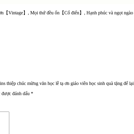
ơn【Vintage】, Mọi thứ đều ổn【Cổ điển】, Hạnh phúc và ngọt ngào 
ins thiệp chúc mừng văn học lễ tạ ơn giáo viên học sinh quà tặng để lạ
c được đánh dấu
*