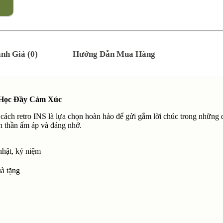
nh Giá (0)
Hướng Dẫn Mua Hàng
 Học Đầy Cảm Xúc
g cách retro INS là lựa chọn hoàn hảo để gửi gắm lời chúc trong những d
h thần ấm áp và đáng nhớ.
nhật, kỷ niệm
uà tặng