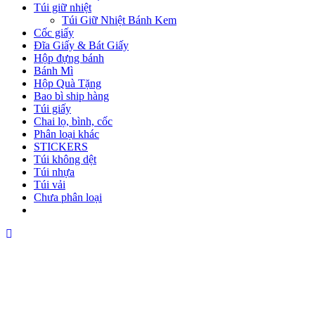
Túi giữ nhiệt
Túi Giữ Nhiệt Bánh Kem
Cốc giấy
Đĩa Giấy & Bát Giấy
Hộp đựng bánh
Bánh Mì
Hộp Quà Tặng
Bao bì ship hàng
Túi giấy
Chai lọ, bình, cốc
Phân loại khác
STICKERS
Túi không dệt
Túi nhựa
Túi vải
Chưa phân loại