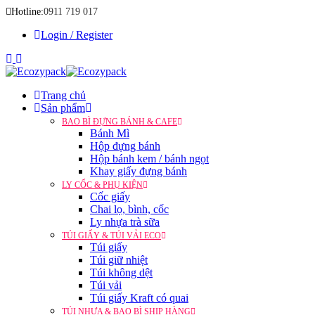
Hotline:
0911 719 017
Login / Register
Trang chủ
Sản phẩm
BAO BÌ ĐỰNG BÁNH & CAFE
Bánh Mì
Hộp đựng bánh
Hộp bánh kem / bánh ngọt
Khay giấy đựng bánh
LY CỐC & PHỤ KIỆN
Cốc giấy
Chai lọ, bình, cốc
Ly nhựa trà sữa
TÚI GIẤY & TÚI VẢI ECO
Túi giấy
Túi giữ nhiệt
Túi không dệt
Túi vải
Túi giấy Kraft có quai
TÚI NHỰA & BAO BÌ SHIP HÀNG