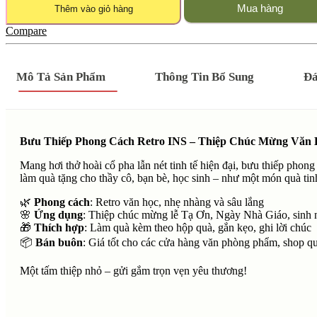
Mua hàng
Thêm vào giỏ hàng
Compare
Mô Tả Sản Phẩm
Thông Tin Bổ Sung
Đá
Bưu Thiếp Phong Cách Retro INS – Thiệp Chúc Mừng Văn
Mang hơi thở hoài cổ pha lẫn nét tinh tế hiện đại, bưu thiếp phon
làm quà tặng cho thầy cô, bạn bè, học sinh – như một món quà tin
🌿
Phong cách
: Retro văn học, nhẹ nhàng và sâu lắng
🌸
Ứng dụng
: Thiệp chúc mừng lễ Tạ Ơn, Ngày Nhà Giáo, sinh 
🎁
Thích hợp
: Làm quà kèm theo hộp quà, gắn kẹo, ghi lời chúc
📦
Bán buôn
: Giá tốt cho các cửa hàng văn phòng phẩm, shop q
Một tấm thiệp nhỏ – gửi gắm trọn vẹn yêu thương!