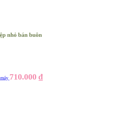
hiệp nhỏ bán buôn
710.000
₫
à máy