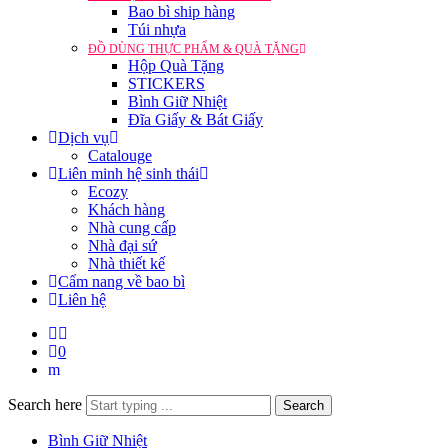
Bao bì ship hàng
Túi nhựa
ĐỒ DÙNG THỰC PHẨM & QUÀ TẶNG
Hộp Quà Tặng
STICKERS
Bình Giữ Nhiệt
Đĩa Giấy & Bát Giấy
Dịch vụ
Catalouge
Liên minh hệ sinh thái
Ecozy
Khách hàng
Nhà cung cấp
Nhà đại sứ
Nhà thiết kế
Cẩm nang về bao bì
Liên hệ
0
Search here
Search
Bình Giữ Nhiệt