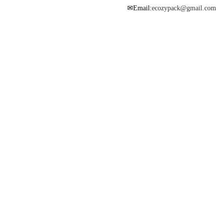
Email:
ecozypack@gmail.com
✉