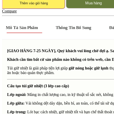
Mua hàng
Thêm vào giỏ hàng
Compare
Mô Tả Sản Phẩm
Thông Tin Bổ Sung
Đá
[GIAO HÀNG 7-25 NGÀY], Quý khách vui lòng chờ đợi ạ. Sau 
Khách cần tìm bất cứ sản phẩm nào không có trên web, cần I
Túi giữ nhiệt là giải pháp tiện lợi giúp
giữ nóng hoặc giữ lạnh
thự
ăn hoặc bảo quản thực phẩm.
Cấu tạo túi giữ nhiệt (3 lớp cao cấp)
Lớp ngoài:
Màng in chất lượng cao, in kỹ thuật số sắc nét, không
Lớp giữa:
Vải không dệt dày dặn, bền bỉ, an toàn, có thể tái sử d
Lớp trong:
Lót bạc cách nhiệt, giữ nhiệt tốt và hạn chế thất thoát 