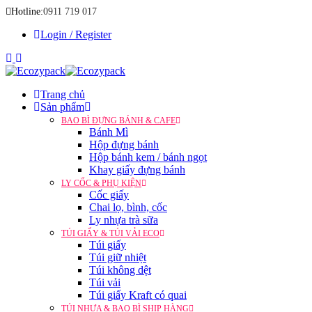
Hotline:
0911 719 017
Login / Register
Trang chủ
Sản phẩm
BAO BÌ ĐỰNG BÁNH & CAFE
Bánh Mì
Hộp đựng bánh
Hộp bánh kem / bánh ngọt
Khay giấy đựng bánh
LY CỐC & PHỤ KIỆN
Cốc giấy
Chai lọ, bình, cốc
Ly nhựa trà sữa
TÚI GIẤY & TÚI VẢI ECO
Túi giấy
Túi giữ nhiệt
Túi không dệt
Túi vải
Túi giấy Kraft có quai
TÚI NHỰA & BAO BÌ SHIP HÀNG