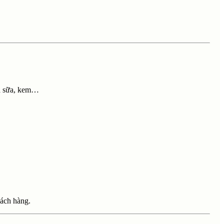
rà sữa, kem…
hách hàng.