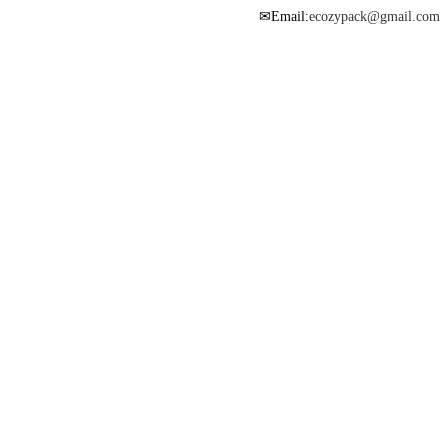
Email:
ecozypack@gmail.com
✉