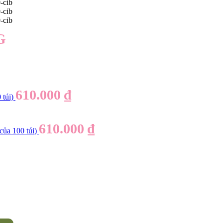
G
610.000
₫
túi)
610.000
₫
a 100 túi)