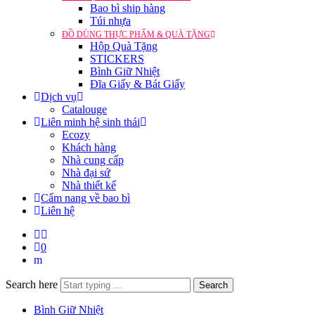
Bao bì ship hàng
Túi nhựa
ĐỒ DÙNG THỰC PHẨM & QUÀ TẶNG
Hộp Quà Tặng
STICKERS
Bình Giữ Nhiệt
Đĩa Giấy & Bát Giấy
Dịch vụ
Catalouge
Liên minh hệ sinh thái
Ecozy
Khách hàng
Nhà cung cấp
Nhà đại sứ
Nhà thiết kế
Cẩm nang về bao bì
Liên hệ
0
Search here
Search
Bình Giữ Nhiệt