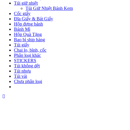
Túi giữ nhiệt
Túi Giữ Nhiệt Bánh Kem
Cốc giấy
Đĩa Giấy & Bát Giấy
Hộp đựng bánh
Bánh Mì
Hộp Quà Tặng
Bao bì ship hàng
Túi giấy
Chai lọ, bình, cốc
Phân loại khác
STICKERS
Túi không dệt
Túi nhựa
Túi vải
Chưa phân loại