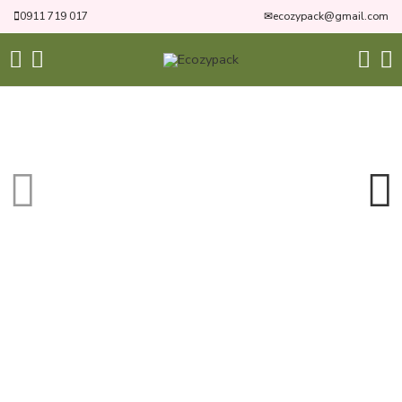
0911 719 017
✉
ecozypack@gmail.com