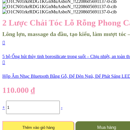
2 Lược Chải Tóc Lỗ Rỗng Phong 
Lông lợn, massage da đầu, tạo kiểu, làm mượt tóc –
5 bộ Ống hút thủy tinh borosilicate trong suốt – Chịu nhiệt, an toà
Hộp Âm Nhạc Bluetooth Bằng Gỗ, Đế Đèn Ngủ, Đế Phát Sáng LED 
110.000
₫
2
+
-
Lược
chải
tóc
lỗ
Mua hàng
Thêm vào giỏ hàng
rỗng