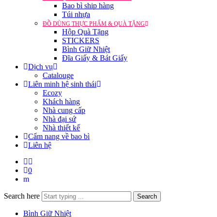
Bao bì ship hàng
Túi nhựa
ĐỒ DÙNG THỰC PHẨM & QUÀ TẶNG
Hộp Quà Tặng
STICKERS
Bình Giữ Nhiệt
Đĩa Giấy & Bát Giấy
Dịch vụ
Catalouge
Liên minh hệ sinh thái
Ecozy
Khách hàng
Nhà cung cấp
Nhà đại sứ
Nhà thiết kế
Cẩm nang về bao bì
Liên hệ
0
Search here
Search
Bình Giữ Nhiệt