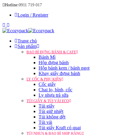
Hotline:
0911 719 017
Login / Register
Trang chủ
Sản phẩm
BAO BÌ ĐỰNG BÁNH & CAFE
Bánh Mì
Hộp đựng bánh
Hộp bánh kem / bánh ngọt
Khay giấy đựng bánh
LY CỐC & PHỤ KIỆN
Cốc giấy
Chai lọ, bình, cốc
Ly nhựa trà sữa
TÚI GIẤY & TÚI VẢI ECO
Túi giấy
Túi giữ nhiệt
Túi không dệt
Túi vải
Túi giấy Kraft có quai
TÚI NHỰA & BAO BÌ SHIP HÀNG