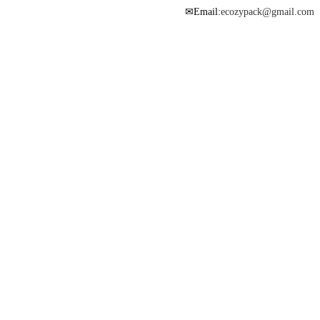
Email:
ecozypack@gmail.com
✉