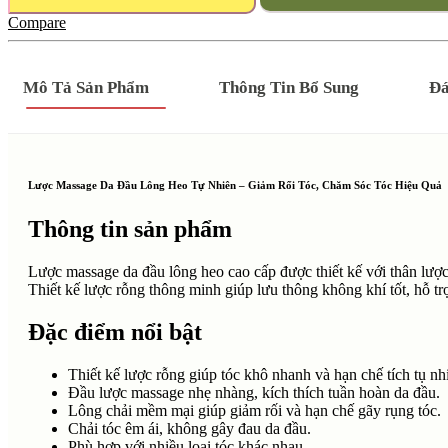
phong
Compare
cách
Hàn
–
Lông
Mô Tả Sản Phẩm
Thông Tin Bổ Sung
Đá
lợn,
massage
da
đầu,
tạo
Lược Massage Da Đầu Lông Heo Tự Nhiên – Giảm Rối Tóc, Chăm Sóc Tóc Hiệu Quả
kiểu,
làm
Thông tin sản phẩm
mượt
tóc
–
Lược massage da đầu lông heo cao cấp được thiết kế với thân lược
Tiện
Thiết kế lược rỗng thông minh giúp lưu thông không khí tốt, hỗ tr
lợi,
dưỡng
Đặc điểm nổi bật
tóc,
thư
Thiết kế lược rỗng giúp tóc khô nhanh và hạn chế tích tụ nhi
giãn
Đầu lược massage nhẹ nhàng, kích thích tuần hoàn da đầu.
quantity
Lông chải mềm mại giúp giảm rối và hạn chế gãy rụng tóc.
Chải tóc êm ái, không gây đau da đầu.
Phù hợp với nhiều loại tóc khác nhau.