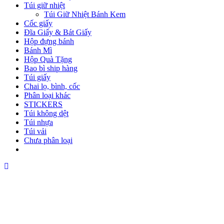
Túi giữ nhiệt
Túi Giữ Nhiệt Bánh Kem
Cốc giấy
Đĩa Giấy & Bát Giấy
Hộp đựng bánh
Bánh Mì
Hộp Quà Tặng
Bao bì ship hàng
Túi giấy
Chai lọ, bình, cốc
Phân loại khác
STICKERS
Túi không dệt
Túi nhựa
Túi vải
Chưa phân loại