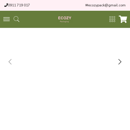
0911 719 017
✉
ecozypack@gmail.com