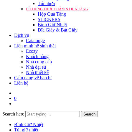
Túi nhựa
ĐỒ DÙNG THỰC PHẨM & QUÀ TẶNG
Hộp Quà Tặng
STICKERS
Bình Giữ Nhiệt
Đĩa Giấy & Bát Giấy
Dịch vụ
Catalouge
Liên minh hệ sinh thái
Ecozy
Khách hàng
Nhà cung cấp
Nhà đại sứ
Nhà thiết kế
Cẩm nang về bao bì
Liên hệ
0
Search here
Search
Bình Giữ Nhiệt
Túi giữ nhiệt