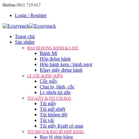
Hotline:
0911 719 017
Login / Register
Trang chủ
Sản phẩm
BAO BÌ ĐỰNG BÁNH & CAFE
Bánh Mì
Hộp đựng bánh
Hộp bánh kem / bánh ngọt
Khay giấy đựng bánh
LY CỐC & PHỤ KIỆN
Cốc giấy
Chai lọ, bình, cốc
Ly nhựa trà sữa
TÚI GIẤY & TÚI VẢI ECO
Túi giấy
Túi giữ nhiệt
Túi không dệt
Túi vải
Túi giấy Kraft có quai
TÚI NHỰA & BAO BÌ SHIP HÀNG
Bao bì ship hàng