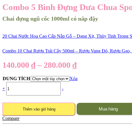
Combo 5 Bình Đựng Dưa Chua Spot
Chai đựng ngũ cốc 1000ml có nắp đậy
20 Chai Nước Hoa Cao Cấp Nắp Gỗ – Dạng Xịt, Thủy Tinh Trong 
Combo 10 Chai Rượu Trái Cây 500ml – Rượu Vang Đỏ, Rượu Gạo,
140.000
₫
–
280.000
₫
DUNG TÍCH
Xóa
+
-
Mua hàng
Thêm vào giỏ hàng
Compare