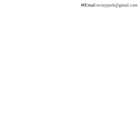
Email:
ecozypack@gmail.com
✉