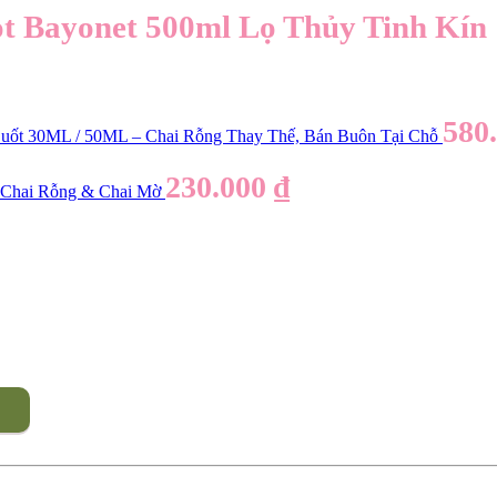
 Bayonet 500ml Lọ Thủy Tinh Kín
580
Suốt 30ML / 50ML – Chai Rỗng Thay Thế, Bán Buôn Tại Chỗ
230.000
₫
 Chai Rỗng & Chai Mờ