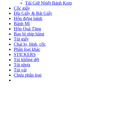
Túi Giữ Nhiệt Bánh Kem
Cốc giấy
Đĩa Giấy & Bát Giấy
Hộp đựng bánh
Bánh Mì
Hộp Quà Tặng
Bao bì ship hàng
Túi giấy
Chai lọ, bình, cốc
Phân loại khác
STICKERS
Túi không dệt
Túi nhựa
Túi vải
Chưa phân loại