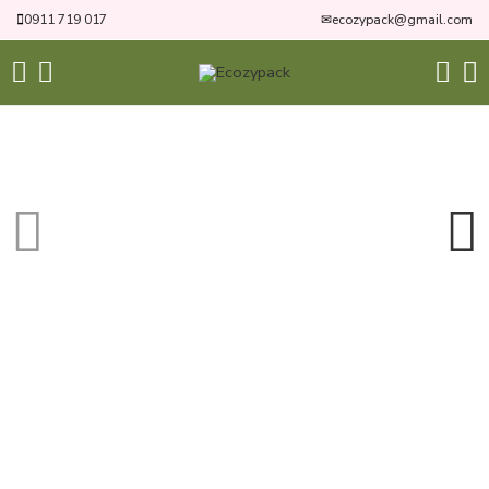
0911 719 017
✉
ecozypack@gmail.com