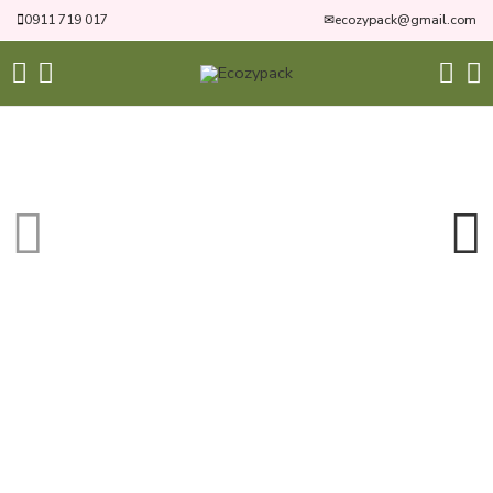
0911 719 017
✉
ecozypack@gmail.com