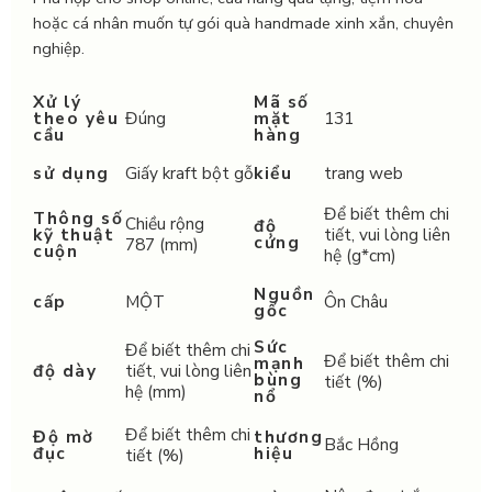
hoặc cá nhân muốn tự gói quà handmade xinh xắn, chuyên
nghiệp.
Xử lý
Mã số
theo yêu
Đúng
mặt
131
cầu
hàng
sử dụng
Giấy kraft bột gỗ
kiểu
trang web
Để biết thêm chi
Thông số
Chiều rộng
độ
kỹ thuật
tiết, vui lòng liên
cứng
787
(mm)
cuộn
hệ
(g*cm)
Nguồn
cấp
MỘT
Ôn Châu
gốc
Sức
Để biết thêm chi
Để biết thêm chi
mạnh
độ dày
tiết, vui lòng liên
bùng
tiết
(%)
hệ
(mm)
nổ
Để biết thêm chi
Độ mờ
thương
Bắc Hồng
đục
hiệu
tiết
(%)