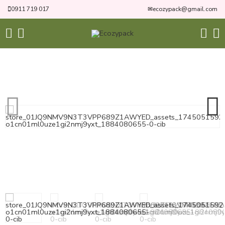
0911 719 017
✉
ecozypack@gmail.com