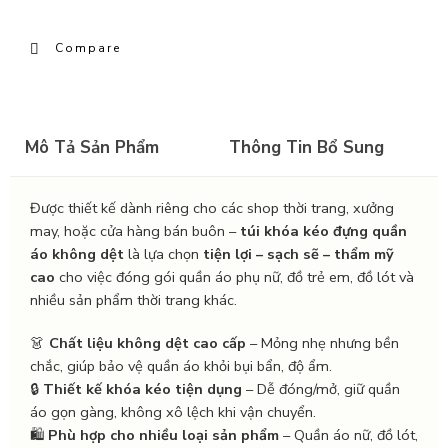
Compare
Mô Tả Sản Phẩm
Thông Tin Bổ Sung
Được thiết kế dành riêng cho các shop thời trang, xưởng
may, hoặc cửa hàng bán buôn –
túi khóa kéo đựng quần
áo không dệt
là lựa chọn
tiện lợi – sạch sẽ – thẩm mỹ
cao
cho việc đóng gói quần áo phụ nữ, đồ trẻ em, đồ lót và
nhiều sản phẩm thời trang khác.
👗
Chất liệu không dệt cao cấp
– Mỏng nhẹ nhưng bền
chắc, giúp bảo vệ quần áo khỏi bụi bẩn, độ ẩm.
🔒
Thiết kế khóa kéo tiện dụng
– Dễ đóng/mở, giữ quần
áo gọn gàng, không xô lệch khi vận chuyển.
🛍️
Phù hợp cho nhiều loại sản phẩm
– Quần áo nữ, đồ lót,