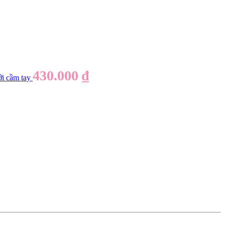
430.000
₫
i cầm tay