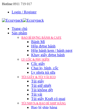
Hotline:
0911 719 017
Login / Register
Trang chủ
Sản phẩm
BAO BÌ ĐỰNG BÁNH & CAFE
Bánh Mì
Hộp đựng bánh
Hộp bánh kem / bánh ngọt
Khay giấy đựng bánh
LY CỐC & PHỤ KIỆN
Cốc giấy
Chai lọ, bình, cốc
Ly nhựa trà sữa
TÚI GIẤY & TÚI VẢI ECO
Túi giấy
Túi giữ nhiệt
Túi không dệt
Túi vải
Túi giấy Kraft có quai
TÚI NHỰA & BAO BÌ SHIP HÀNG
Bao bì ship hàng