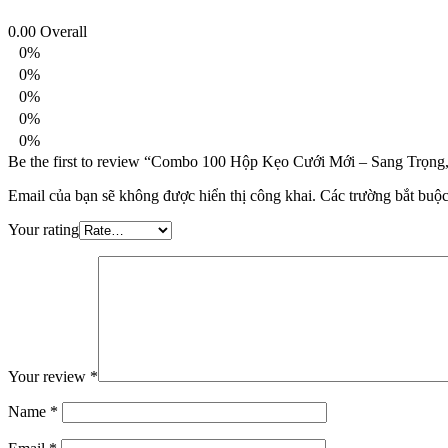
0.00
Overall
0%
0%
0%
0%
0%
Be the first to review “Combo 100 Hộp Kẹo Cưới Mới – Sang Trọn
Email của bạn sẽ không được hiển thị công khai.
Các trường bắt buộ
Your rating
Your review
*
Name
*