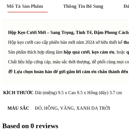
Mô Tả Sản Phẩm
Thông Tin Bổ Sung
Đá
Hộp Kẹo Cưới Mới – Sang Trọng, Tinh Tế, Đậm Phong Các
Hộp kẹo cưới cao cấp phiên bản mới năm 2024 sở hữu thiết kế
th
Sản phẩm thích hợp dùng làm
hộp quà cưới
,
kẹo cảm ơn
, hoặc
q
Chất liệu hộp cứng cáp, màu sắc thời thượng, dễ phối cùng mọi con
🎁
Lựa chọn hoàn hảo để gửi gắm lời cảm ơn chân thành đến 
KÍCH THƯỚC
Dài (miệng) 9.5 x Cao 9.5 x Hông (đáy) 3.7 cm
MÀU SẮC
ĐỎ, HỒNG, VÀNG, XANH DA TRỜI
Based on 0 reviews