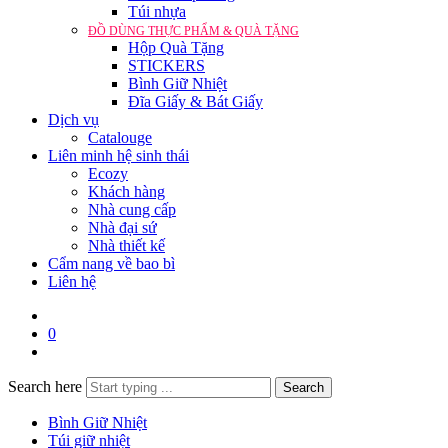
Túi nhựa
ĐỒ DÙNG THỰC PHẨM & QUÀ TẶNG
Hộp Quà Tặng
STICKERS
Bình Giữ Nhiệt
Đĩa Giấy & Bát Giấy
Dịch vụ
Catalouge
Liên minh hệ sinh thái
Ecozy
Khách hàng
Nhà cung cấp
Nhà đại sứ
Nhà thiết kế
Cẩm nang về bao bì
Liên hệ
0
Search here
Search
Bình Giữ Nhiệt
Túi giữ nhiệt