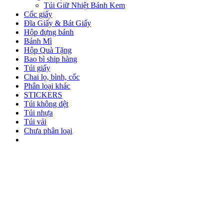
Túi Giữ Nhiệt Bánh Kem
Cốc giấy
Đĩa Giấy & Bát Giấy
Hộp đựng bánh
Bánh Mì
Hộp Quà Tặng
Bao bì ship hàng
Túi giấy
Chai lọ, bình, cốc
Phân loại khác
STICKERS
Túi không dệt
Túi nhựa
Túi vải
Chưa phân loại