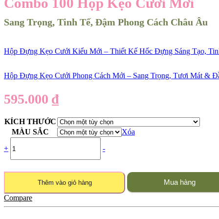
Combo 100 Hộp Kẹo Cưới Mới
Sang Trọng, Tinh Tế, Đậm Phong Cách Châu Âu
Hộp Đựng Kẹo Cưới Kiểu Mới – Thiết Kế Hốc Đựng Sáng Tạo, Tinh 
Hộp Đựng Kẹo Cưới Phong Cách Mới – Sang Trọng, Tươi Mát & Đầy 
595.000
₫
KÍCH THƯỚC
MÀU SẮC
Xóa
+
-
Mua hàng
Thêm vào giỏ hàng
Compare