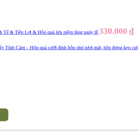
330.000
₫
Tế & Tiện Lợi & Hộp quà lưu niệm tặng ngày lễ
Tình Cảm – Hộp quà cưới đính hôn nhỏ tươi mát, hộp đựng kẹo cướ