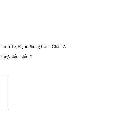
g, Tinh Tế, Đậm Phong Cách Châu Âu”
c được đánh dấu
*