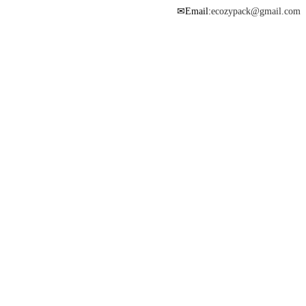
Email:
ecozypack@gmail.com
✉