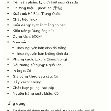
Tên sản phẩm:
Ly giữ nhiệt inox đính đá
Thương hiệu:
Qianzuan (千钻)
Xuất xứ:
Hồ Bắc, Trung Quốc
Chất liệu:
Inox
Kiểu dáng:
Ly thân thẳng có nắp
Kiểu uống:
Dùng ống hút
Dung tích:
500Ml
Màu sắc:
Inox nguyên bản đính đá trắng
Inox nguyên bản không đính đá
Phong cách:
Luxury (Sang trọng)
Đối tượng sử dụng:
Người lớn
In logo:
Có
Gia công theo yêu cầu:
Có
Dây xách:
Không
Chất lượng:
Loại cao cấp
Nguồn hàng xuất khẩu:
Có
Ứng dụng
Sử dụng để đựng nước, cà phê, trà hoặc các loại đồ