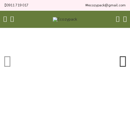
0911 719 017
✉
ecozypack@gmail.com