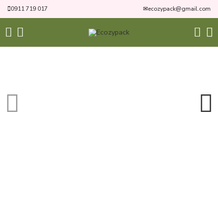
0911 719 017
✉
ecozypack@gmail.com