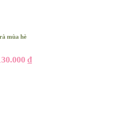
trà mùa hè
130.000
₫