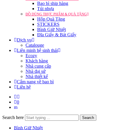
Bao bì ship hàng
Túi nhựa
ĐỒ DÙNG THỰC PHẨM & QUÀ TẶNG
Hộp Quà Tặng
STICKERS
Bình Giữ Nhiệt
Đĩa Giấy & Bát Giấy
Dịch vụ
Catalouge
Liên minh hệ sinh thái
Ecozy
Khách hàng
Nhà cung cấp
Nhà đại sứ
Nhà thiết kế
Cẩm nang về bao bì
Liên hệ
0
Search here
Search
Bình Giữ Nhiệt