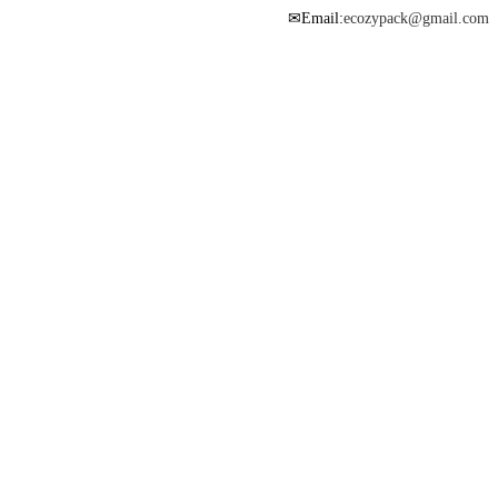
Email:
ecozypack@gmail.com
✉