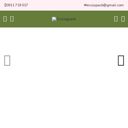
0911 719 017
✉
ecozypack@gmail.com