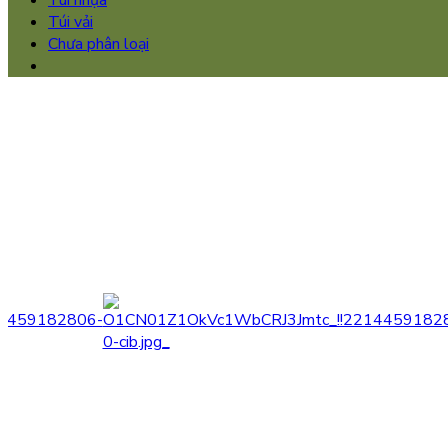
Túi nhựa
Túi vải
Chưa phân loại