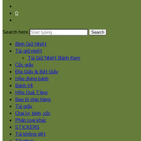
0
Search here
Search
Bình Giữ Nhiệt
Túi giữ nhiệt
Túi Giữ Nhiệt Bánh Kem
Cốc giấy
Đĩa Giấy & Bát Giấy
Hộp đựng bánh
Bánh Mì
Hộp Quà Tặng
Bao bì ship hàng
Túi giấy
Chai lọ, bình, cốc
Phân loại khác
STICKERS
Túi không dệt