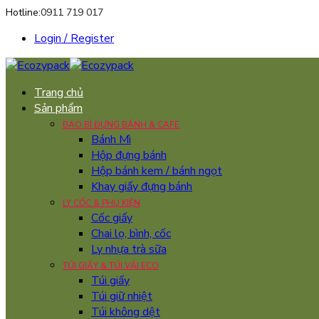
Hotline:
0911 719 017
Login / Register
Trang chủ
Sản phẩm
BAO BÌ ĐỰNG BÁNH & CAFE
Bánh Mì
Hộp đựng bánh
Hộp bánh kem / bánh ngọt
Khay giấy đựng bánh
LY CỐC & PHỤ KIỆN
Cốc giấy
Chai lọ, bình, cốc
Ly nhựa trà sữa
TÚI GIẤY & TÚI VẢI ECO
Túi giấy
Túi giữ nhiệt
Túi không dệt