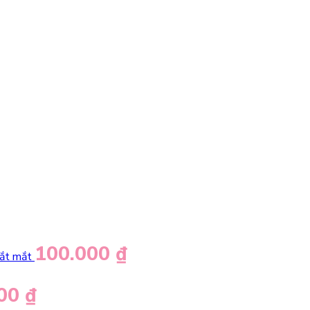
100.000
₫
bắt mắt
000
₫