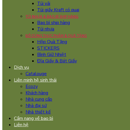
Túi vải
Túi giấy Kraft có quai
TÚI NHỰA & BAO BÌ SHIP HÀNG
Bao bì ship hàng
Túi nhựa
ĐỒ DÙNG THỰC PHẨM & QUÀ TẶNG
Hộp Quà Tặng
STICKERS
Bình Giữ Nhiệt
Đĩa Giấy & Bát Giấy
Dịch vụ
Catalouge
Liên minh hệ sinh thái
Ecozy
Khách hàng
Nhà cung cấp
Nhà đại sứ
Nhà thiết kế
Cẩm nang về bao bì
Liên hệ