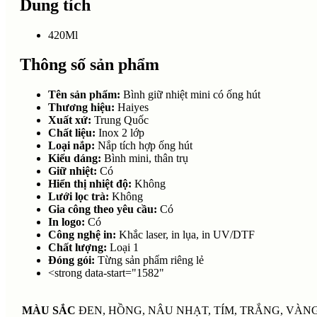
Dung tích
420Ml
Thông số sản phẩm
Tên sản phẩm:
Bình giữ nhiệt mini có ống hút
Thương hiệu:
Haiyes
Xuất xứ:
Trung Quốc
Chất liệu:
Inox 2 lớp
Loại nắp:
Nắp tích hợp ống hút
Kiểu dáng:
Bình mini, thân trụ
Giữ nhiệt:
Có
Hiển thị nhiệt độ:
Không
Lưới lọc trà:
Không
Gia công theo yêu cầu:
Có
In logo:
Có
Công nghệ in:
Khắc laser, in lụa, in UV/DTF
Chất lượng:
Loại 1
Đóng gói:
Từng sản phẩm riêng lẻ
<strong data-start="1582"
MÀU SẮC
ĐEN, HỒNG, NÂU NHẠT, TÍM, TRẮNG, VÀN