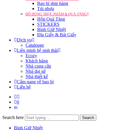
Bao bì ship hàng
Túi nhựa
ĐỒ DÙNG THỰC PHẨM & QUÀ TẶNG
Hộp Quà Tặng
STICKERS
Bình Giữ Nhiệt
Đĩa Giấy & Bát Giấy
Dịch vụ
Catalouge
Liên minh hệ sinh thái
Ecozy
Khách hàng
Nhà cung cấp
Nhà đại sứ
Nhà thiết kế
Cẩm nang về bao bì
Liên hệ
0
Search here
Search
Bình Giữ Nhiệt