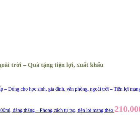
goài trời – Quà tặng tiện lợi, xuất khẩu
ấp – Dùng cho học sinh, gia đình, văn phòng, ngoài trời – Tiện lợi man
210.0
00ml, dáng thẳng – Phong cách tự tạo, tiện lợi mang theo