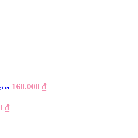
160.000
₫
g theo
00
₫