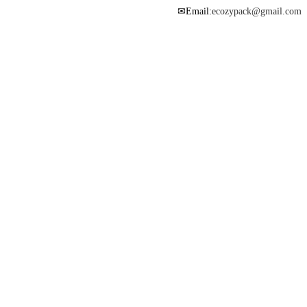
Email:
ecozypack@gmail.com
✉