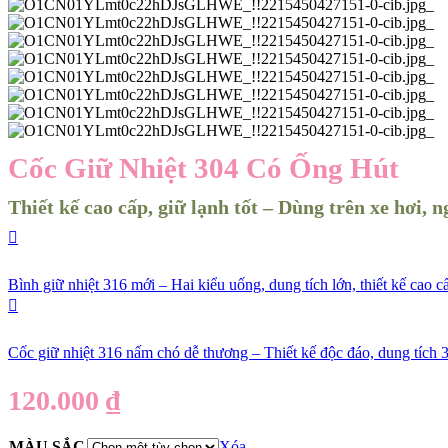
Cốc Giữ Nhiệt 304 Có Ống Hút
Thiết kế cao cấp, giữ lạnh tốt – Dùng trên xe hơi, n
Bình giữ nhiệt 316 mới – Hai kiểu uống, dung tích lớn, thiết kế cao c
Cốc giữ nhiệt 316 nấm chó dễ thương – Thiết kế độc đáo, dung tích 3
120.000
₫
MÀU SẮC
Xóa