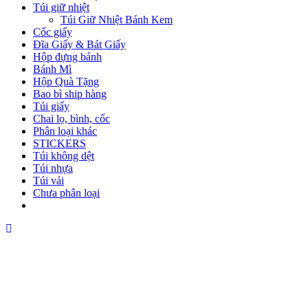
Túi giữ nhiệt
Túi Giữ Nhiệt Bánh Kem
Cốc giấy
Đĩa Giấy & Bát Giấy
Hộp đựng bánh
Bánh Mì
Hộp Quà Tặng
Bao bì ship hàng
Túi giấy
Chai lọ, bình, cốc
Phân loại khác
STICKERS
Túi không dệt
Túi nhựa
Túi vải
Chưa phân loại