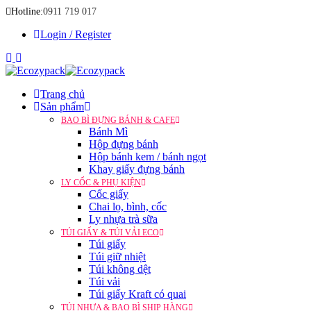
Hotline:
0911 719 017
Login / Register
Trang chủ
Sản phẩm
BAO BÌ ĐỰNG BÁNH & CAFE
Bánh Mì
Hộp đựng bánh
Hộp bánh kem / bánh ngọt
Khay giấy đựng bánh
LY CỐC & PHỤ KIỆN
Cốc giấy
Chai lọ, bình, cốc
Ly nhựa trà sữa
TÚI GIẤY & TÚI VẢI ECO
Túi giấy
Túi giữ nhiệt
Túi không dệt
Túi vải
Túi giấy Kraft có quai
TÚI NHỰA & BAO BÌ SHIP HÀNG