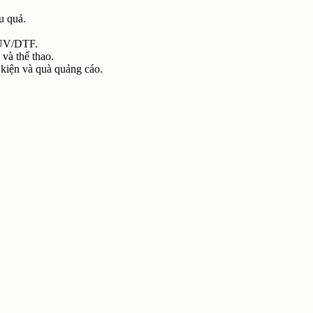
u quả.
n UV/DTF.
và thể thao.
 kiện và quà quảng cáo.