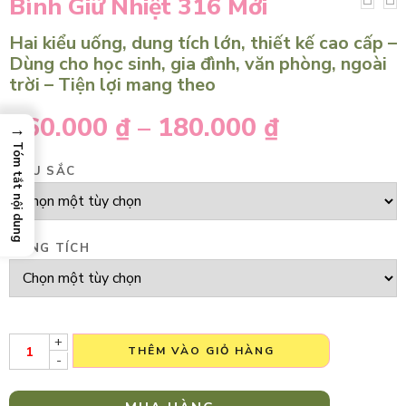
Bình Giữ Nhiệt 316 Mới
Hai kiểu uống, dung tích lớn, thiết kế cao cấp –
Dùng cho học sinh, gia đình, văn phòng, ngoài
trời – Tiện lợi mang theo
160.000
₫
–
180.000
₫
→
Tóm tắt nội dung
MÀU SẮC
DUNG TÍCH
+
THÊM VÀO GIỎ HÀNG
-