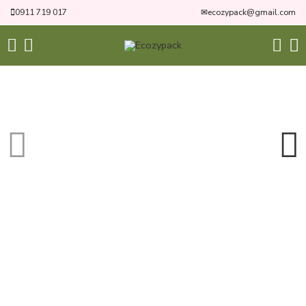
0911 719 017
✉
ecozypack@gmail.com