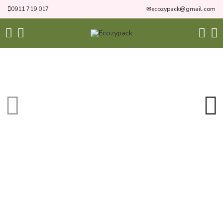
0911 719 017
✉
ecozypack@gmail.com