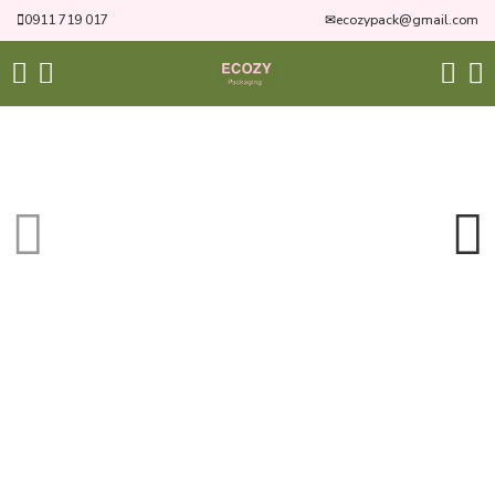
0911 719 017
✉
ecozypack@gmail.com