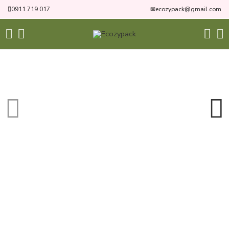
0911 719 017
✉
ecozypack@gmail.com