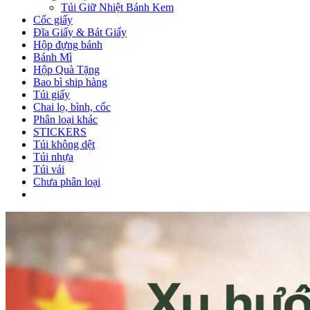
Túi Giữ Nhiệt Bánh Kem
Cốc giấy
Đĩa Giấy & Bát Giấy
Hộp đựng bánh
Bánh Mì
Hộp Quà Tặng
Bao bì ship hàng
Túi giấy
Chai lọ, bình, cốc
Phân loại khác
STICKERS
Túi không dệt
Túi nhựa
Túi vải
Chưa phân loại