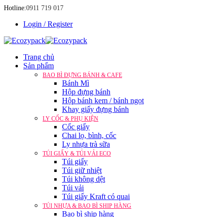
Hotline:
0911 719 017
Login / Register
Trang chủ
Sản phẩm
BAO BÌ ĐỰNG BÁNH & CAFE
Bánh Mì
Hộp đựng bánh
Hộp bánh kem / bánh ngọt
Khay giấy đựng bánh
LY CỐC & PHỤ KIỆN
Cốc giấy
Chai lọ, bình, cốc
Ly nhựa trà sữa
TÚI GIẤY & TÚI VẢI ECO
Túi giấy
Túi giữ nhiệt
Túi không dệt
Túi vải
Túi giấy Kraft có quai
TÚI NHỰA & BAO BÌ SHIP HÀNG
Bao bì ship hàng