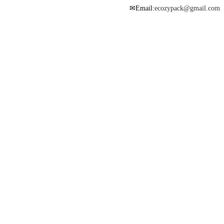
Email:
ecozypack@gmail.com
✉