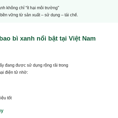
nh không chỉ “ít hại môi trường”
ền vững từ sản xuất – sử dụng – tái chế.
o bì xanh nổi bật tại Việt Nam
 giấy đang được sử dụng rộng rãi trong
ại điện tử nhờ:
iệu tốt
ủy