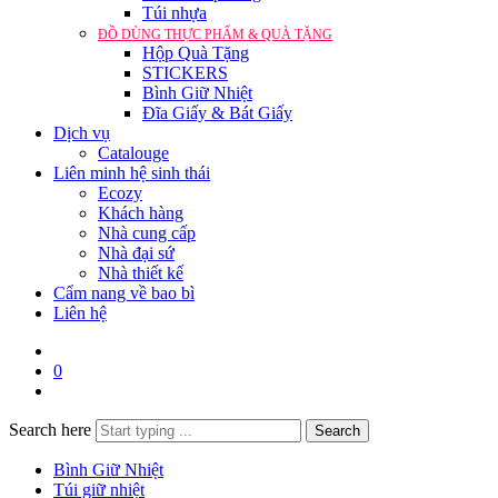
Túi nhựa
ĐỒ DÙNG THỰC PHẨM & QUÀ TẶNG
Hộp Quà Tặng
STICKERS
Bình Giữ Nhiệt
Đĩa Giấy & Bát Giấy
Dịch vụ
Catalouge
Liên minh hệ sinh thái
Ecozy
Khách hàng
Nhà cung cấp
Nhà đại sứ
Nhà thiết kế
Cẩm nang về bao bì
Liên hệ
0
Search here
Search
Bình Giữ Nhiệt
Túi giữ nhiệt