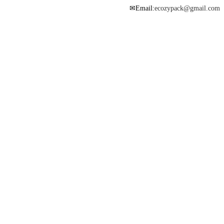
Email:
ecozypack@gmail.com
✉