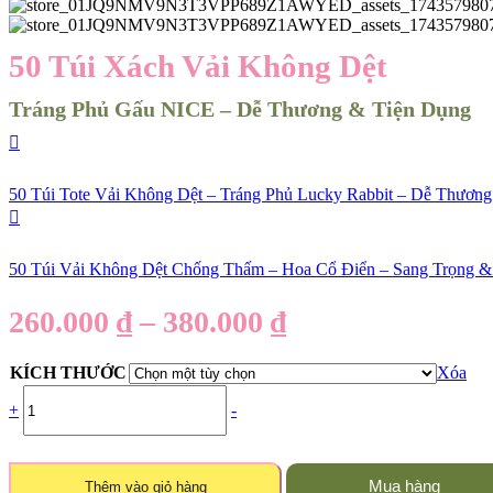
50 Túi Xách Vải Không Dệt
Tráng Phủ Gấu NICE – Dễ Thương & Tiện Dụng
50 Túi Tote Vải Không Dệt – Tráng Phủ Lucky Rabbit – Dễ Thươn
50 Túi Vải Không Dệt Chống Thấm – Hoa Cổ Điển – Sang Trọng &
260.000
₫
–
380.000
₫
KÍCH THƯỚC
Xóa
+
-
Mua hàng
Thêm vào giỏ hàng