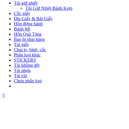
Túi giữ nhiệt
Túi Giữ Nhiệt Bánh Kem
Cốc giấy
Đĩa Giấy & Bát Giấy
Hộp đựng bánh
Bánh Mì
Hộp Quà Tặng
Bao bì ship hàng
Túi giấy
Chai lọ, bình, cốc
Phân loại khác
STICKERS
Túi không dệt
Túi nhựa
Túi vải
Chưa phân loại