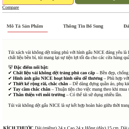
Compare
Mô Tả Sản Phẩm
Thông Tin Bổ Sung
Đá
Túi xách vải không dệt tráng phủ với hình gấu NICE đáng yêu là l
chất liệu bền bỉ, túi mang lại sự tiện lợi tối đa cho các cửa hàng q
🐻
Đặc điểm nổi bật:
✔
Chất liệu vải không dệt tráng phủ cao cấp
– Bền đẹp, chống 
✔
Hình ảnh gấu NICE hoạt hình siêu dễ thương
– Phù hợp với 
✔
Thiết kế rộng rãi, chắc chắn
– Dễ dàng đựng quần áo, phụ kiệ
✔
Tay cầm chắc chắn
– Thuận tiện cho việc mang theo khi mua 
✔
Thân thiện với môi trường
– Có thể tái sử dụng nhiều lần.
Túi vải không dệt gấu NICE là sự kết hợp hoàn hảo giữa thời tran
KÍCH THƯỚC
Dài (miệng) 24 x Cao 24 x Hông (đáy) 15 cm, Dài