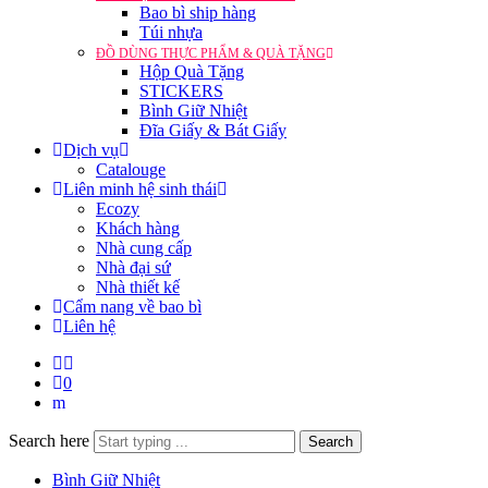
Bao bì ship hàng
Túi nhựa
ĐỒ DÙNG THỰC PHẨM & QUÀ TẶNG
Hộp Quà Tặng
STICKERS
Bình Giữ Nhiệt
Đĩa Giấy & Bát Giấy
Dịch vụ
Catalouge
Liên minh hệ sinh thái
Ecozy
Khách hàng
Nhà cung cấp
Nhà đại sứ
Nhà thiết kế
Cẩm nang về bao bì
Liên hệ
0
Search here
Search
Bình Giữ Nhiệt