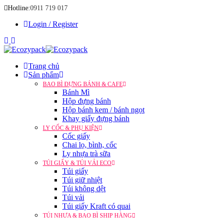
Hotline:
0911 719 017
Login / Register
Trang chủ
Sản phẩm
BAO BÌ ĐỰNG BÁNH & CAFE
Bánh Mì
Hộp đựng bánh
Hộp bánh kem / bánh ngọt
Khay giấy đựng bánh
LY CỐC & PHỤ KIỆN
Cốc giấy
Chai lọ, bình, cốc
Ly nhựa trà sữa
TÚI GIẤY & TÚI VẢI ECO
Túi giấy
Túi giữ nhiệt
Túi không dệt
Túi vải
Túi giấy Kraft có quai
TÚI NHỰA & BAO BÌ SHIP HÀNG