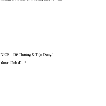
Gấu NICE – Dễ Thương & Tiện Dụng”
c được đánh dấu
*