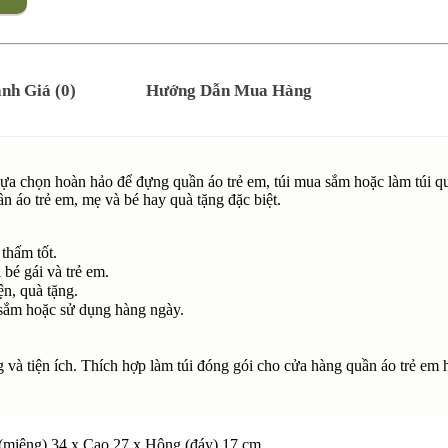
nh Giá (0)
Hướng Dẫn Mua Hàng
ựa chọn hoàn hảo để đựng quần áo trẻ em, túi mua sắm hoặc làm túi quà
uần áo trẻ em, mẹ và bé hay quà tặng đặc biệt.
thấm tốt.
bé gái và trẻ em.
n, quà tặng.
sắm hoặc sử dụng hàng ngày.
g và tiện ích. Thích hợp làm túi đóng gói cho cửa hàng quần áo trẻ em
 (miệng) 34 x Cao 27 x Hông (đáy) 17 cm