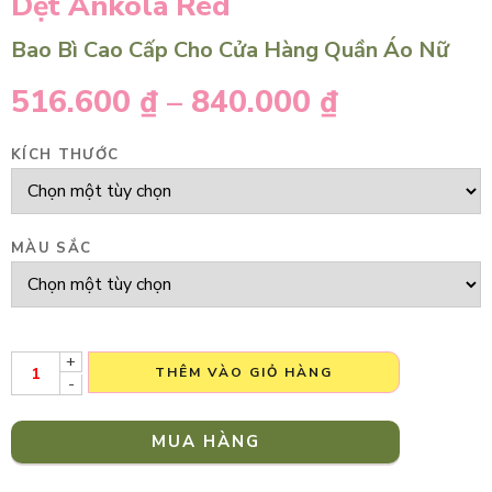
Dệt Ankola Red
Bao Bì Cao Cấp Cho Cửa Hàng Quần Áo Nữ
516.600
₫
–
840.000
₫
KÍCH THƯỚC
MÀU SẮC
+
THÊM VÀO GIỎ HÀNG
-
MUA HÀNG