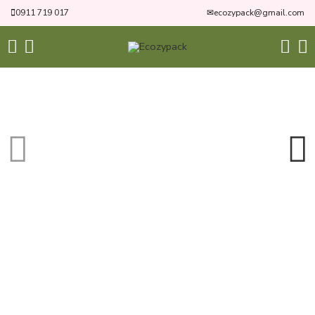
0911 719 017
✉
ecozypack@gmail.com