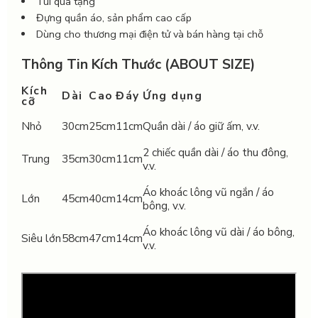
Túi quà tặng
Đựng quần áo, sản phẩm cao cấp
Dùng cho thương mại điện tử và bán hàng tại chỗ
Thông Tin Kích Thước (ABOUT SIZE)
Kích
Dài
Cao
Đáy
Ứng dụng
cỡ
Nhỏ
30cm
25cm
11cm
Quần dài / áo giữ ấm, v.v.
2 chiếc quần dài / áo thu đông,
Trung
35cm
30cm
11cm
v.v.
Áo khoác lông vũ ngắn / áo
Lớn
45cm
40cm
14cm
bông, v.v.
Áo khoác lông vũ dài / áo bông,
Siêu lớn
58cm
47cm
14cm
v.v.