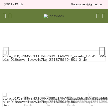
0911 719 017
✉
ecozypack@gmail.com