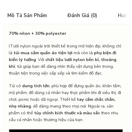
Mô Tả Sản Phẩm
Đánh Giá (0)
Hướn
70% nilon + 30% polyester
lTưới nylon ngoài trời thiết kế trong mờ hiện đại, không chỉ
là
túi mua sắm quần áo tiện lợi
mà còn là
phụ kiện đi
biển lý tưởng
. Với
chất liệu lưới nylon bền bỉ, thoáng
khí
, túi giúp bạn dễ dàng nhìn thấy vật dụng bên trong,
thuận tiện trong việc sắp xếp và tìm kiếm đồ đạc.
Túi có
dung tích lớn
, phù hợp để đựng quần áo, khăn tắm,
mỹ phẩm, đồ dùng cá nhân hay thực phẩm khi đi siêu thị, đi
chơi, picnic hoặc dã ngoại. Thiết kế
tay cầm chắc chắn,
nhẹ nhàng
, dễ dàng mang theo mọi nơi. Ngoài ra, sản
phẩm có thể
tùy chỉnh kích thước và màu sắc
theo nhu
cầu cá nhân hoặc thương hiệu của bạn.