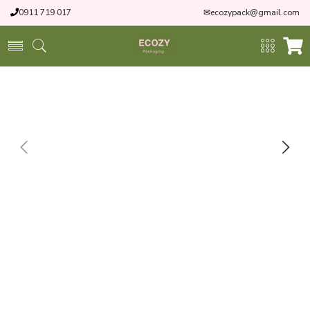
0911 719 017
✉
ecozypack@gmail.com