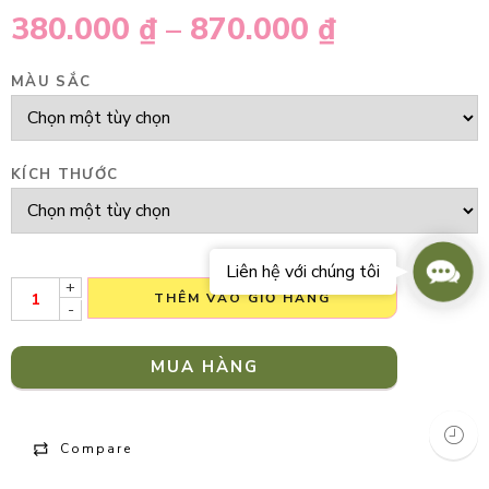
380.000
₫
–
870.000
₫
MÀU SẮC
KÍCH THƯỚC
Conta
Liên hệ với chúng tôi
Us
+
THÊM VÀO GIỎ HÀNG
-
MUA HÀNG
Compare