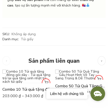
cao
, tạo sự ấn tượng mạnh mẽ với khách hàng.
SKU:
Không áp dụng
Danh mục:
Túi giấy
Sản phẩm liên quan
Combo 50 Túi Quà Tặng Gấu Hoạt Hình Vẽ Tay – Sang Trọng & Dễ Thương
Combo 10 Túi quà tặng đóng gói dày - Túi quà tặng trả lại quà tặng sinh nhật túi xách túi giấy
Conta
1.015.000
₫
–
1.715.000
₫
Liên hệ với chúng tôi
Us
203.000
₫
–
343.000
₫