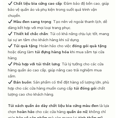
Chất liệu bìa cứng cao cấp
: Đảm bảo độ bền cao, giúp
bảo vệ quần áo và phụ kiện trong suốt quá trình vận
chuyển.
Màu đen sang trọng
: Tạo nên vẻ ngoài thanh lịch, dễ
dàng kết hợp với mọi loại trang phục.
Thiết kế chắc chắn
: Túi có khả năng chịu lực tốt, mang
lại sự an tâm cho khách hàng khi sử dụng.
Túi quà tặng
: Hoàn hảo cho việc
đóng gói quà tặng
hoặc dùng làm
túi đựng hàng hóa
khi mua sắm tại cửa
hàng.
Phù hợp với túi thắt lưng
: Túi lý tưởng cho các cửa
hàng quần áo cao cấp, giúp nâng cao trải nghiệm mua
sắm.
Bán buôn
: Sản phẩm có thể đặt hàng số lượng lớn, phù
hợp cho các cửa hàng muốn cung cấp
túi đóng gói
chất
lượng cao cho khách hàng.
Túi xách quần áo dày chất liệu bìa cứng màu đen
là lựa
chọn
hoàn hảo
cho các cửa hàng
quần áo nữ
, không chỉ
giúp
bảo vệ sản phẩm
mà còn mang lại
tính thẩm mỹ