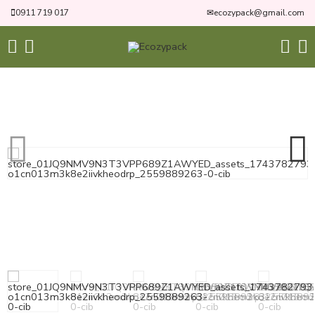
0911 719 017
✉
ecozypack@gmail.com