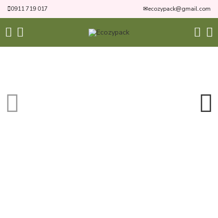
0911 719 017
✉
ecozypack@gmail.com