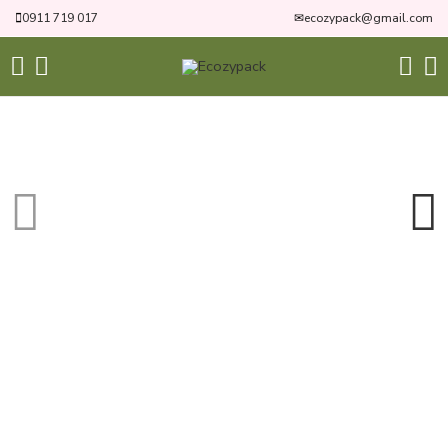
0911 719 017
✉
ecozypack@gmail.com