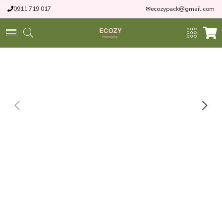
0911 719 017
✉
ecozypack@gmail.com