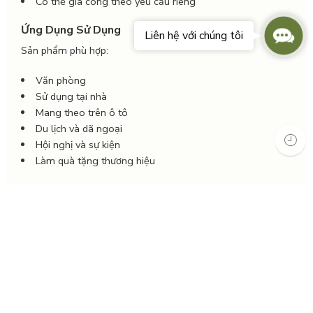
Có thể gia công theo yêu cầu riêng
Conta
Ứng Dụng Sử Dụng
Liên hệ với chúng tôi
Us
Sản phẩm phù hợp:
Văn phòng
Sử dụng tại nhà
Mang theo trên ô tô
Du lịch và dã ngoại
Hội nghị và sự kiện
Làm quà tặng thương hiệu
Đối Tượng Phù Hợp
Nam và nữ
Nhân viên văn phòng
Doanh nghiệp đặt quà tặng
Người yêu thích phong cách tối giản sang trọng
Dịp Tặng Phù Hợp
Sinh nhật