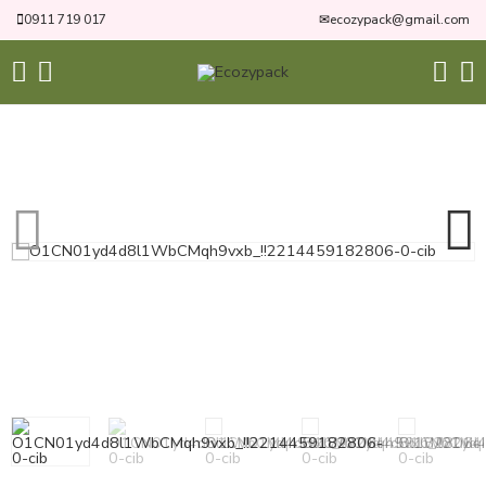
0911 719 017
✉
ecozypack@gmail.com