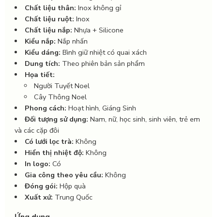
Chất liệu thân:
Inox không gỉ
Chất liệu ruột:
Inox
Chất liệu nắp:
Nhựa + Silicone
Kiểu nắp:
Nắp nhấn
Kiểu dáng:
Bình giữ nhiệt có quai xách
Dung tích:
Theo phiên bản sản phẩm
Họa tiết:
Người Tuyết Noel
Cây Thông Noel
Phong cách:
Hoạt hình, Giáng Sinh
Đối tượng sử dụng:
Nam, nữ, học sinh, sinh viên, trẻ em
và các cặp đôi
Có lưới lọc trà:
Không
Hiển thị nhiệt độ:
Không
In logo:
Có
Gia công theo yêu cầu:
Không
Đóng gói:
Hộp quà
Xuất xứ:
Trung Quốc
Ứng dụng