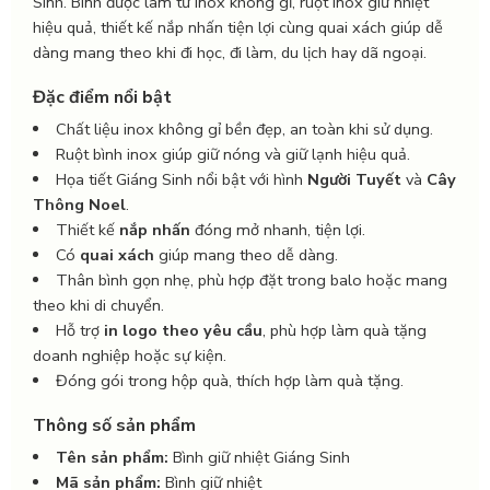
Sinh. Bình được làm từ inox không gỉ, ruột inox giữ nhiệt
hiệu quả, thiết kế nắp nhấn tiện lợi cùng quai xách giúp dễ
dàng mang theo khi đi học, đi làm, du lịch hay dã ngoại.
Đặc điểm nổi bật
Chất liệu inox không gỉ bền đẹp, an toàn khi sử dụng.
Ruột bình inox giúp giữ nóng và giữ lạnh hiệu quả.
Họa tiết Giáng Sinh nổi bật với hình
Người Tuyết
và
Cây
Thông Noel
.
Thiết kế
nắp nhấn
đóng mở nhanh, tiện lợi.
Có
quai xách
giúp mang theo dễ dàng.
Thân bình gọn nhẹ, phù hợp đặt trong balo hoặc mang
theo khi di chuyển.
Hỗ trợ
in logo theo yêu cầu
, phù hợp làm quà tặng
doanh nghiệp hoặc sự kiện.
Đóng gói trong hộp quà, thích hợp làm quà tặng.
Thông số sản phẩm
Tên sản phẩm:
Bình giữ nhiệt Giáng Sinh
Mã sản phẩm:
Bình giữ nhiệt