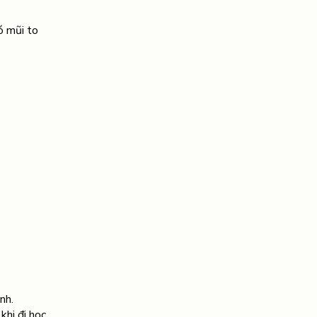
ó mũi to
nh.
khi đi học.