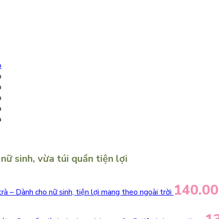
ữ sinh, vừa túi quần tiện lợi
140.0
trà – Dành cho nữ sinh, tiện lợi mang theo ngoài trời