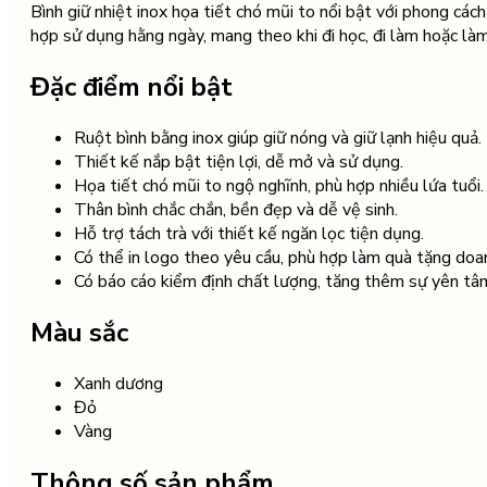
Bình giữ nhiệt inox họa tiết chó mũi to nổi bật với phong các
cấp
hợp sử dụng hằng ngày, mang theo khi đi học, đi làm hoặc là
dành
cho
Đặc điểm nổi bật
nữ
sinh,
vừa
Ruột bình bằng inox giúp giữ nóng và giữ lạnh hiệu quả.
túi
Thiết kế nắp bật tiện lợi, dễ mở và sử dụng.
quần
Họa tiết chó mũi to ngộ nghĩnh, phù hợp nhiều lứa tuổi.
tiện
Thân bình chắc chắn, bền đẹp và dễ vệ sinh.
lợi
Hỗ trợ tách trà với thiết kế ngăn lọc tiện dụng.
quantity
Có thể in logo theo yêu cầu, phù hợp làm quà tặng doan
Có báo cáo kiểm định chất lượng, tăng thêm sự yên tâm
Màu sắc
Xanh dương
Đỏ
Vàng
Thông số sản phẩm