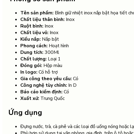
Tên sản phẩm:
Bình giữ nhiệt inox nắp bật họa tiết ch
Chất liệu thân bình:
Inox
Ruột bình:
Inox
Chất liệu vỏ:
Inox
Kiểu nắp:
Nắp bật
Phong cách:
Hoạt hình
Dung tích:
300Ml
Chất lượng:
Loại 1
Đóng gói:
Hộp màu
In logo:
Có hỗ trợ
Gia công theo yêu cầu:
Có
Công nghệ tùy chỉnh:
In D
Báo cáo kiểm định:
Có
Xuất xứ:
Trung Quốc
Ứng dụng
Đựng nước, trà, cà phê và các loại đồ uống nóng hoặc lạ
Phù hợp sử dụng tại văn phòng, gia đình, trên ô tô hoặc 