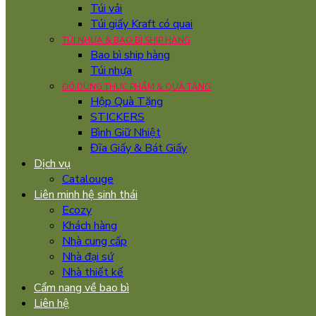
Túi vải
Túi giấy Kraft có quai
TÚI NHỰA & BAO BÌ SHIP HÀNG
Bao bì ship hàng
Túi nhựa
ĐỒ DÙNG THỰC PHẨM & QUÀ TẶNG
Hộp Quà Tặng
STICKERS
Bình Giữ Nhiệt
Đĩa Giấy & Bát Giấy
Dịch vụ
Catalouge
Liên minh hệ sinh thái
Ecozy
Khách hàng
Nhà cung cấp
Nhà đại sứ
Nhà thiết kế
Cẩm nang về bao bì
Liên hệ