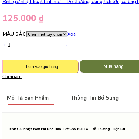
Bình giữ nhiệt hoạt hình mới – Dễ thương, dung tích lớn, có ống
125.000
₫
MÀU SẮC
Xóa
Bình
+
-
giữ
nhiệt
316
Mua hàng
Thêm vào giỏ hàng
nhỏ
gọn
Compare
–
Thiết
kế
Mô Tả Sản Phẩm
Thông Tin Bổ Sung
dễ
thương
độc
đáo
–
Bình Giữ Nhiệt Inox Bật Nắp Họa Tiết Chó Mũi To – Dễ Thương, Tiện Lợi
Cao