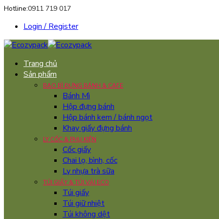
Hotline:
0911 719 017
Login / Register
Trang chủ
Sản phẩm
BAO BÌ ĐỰNG BÁNH & CAFE
Bánh Mì
Hộp đựng bánh
Hộp bánh kem / bánh ngọt
Khay giấy đựng bánh
LY CỐC & PHỤ KIỆN
Cốc giấy
Chai lọ, bình, cốc
Ly nhựa trà sữa
TÚI GIẤY & TÚI VẢI ECO
Túi giấy
Túi giữ nhiệt
Túi không dệt