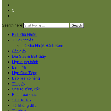
0
Search here
Search
Bình Giữ Nhiệt
Túi giữ nhiệt
Túi Giữ Nhiệt Bánh Kem
Cốc giấy
Đĩa Giấy & Bát Giấy
Hộp đựng bánh
Bánh Mì
Hộp Quà Tặng
Bao bì ship hàng
Túi giấy
Chai lọ, bình, cốc
Phân loại khác
STICKERS
Túi không dệt