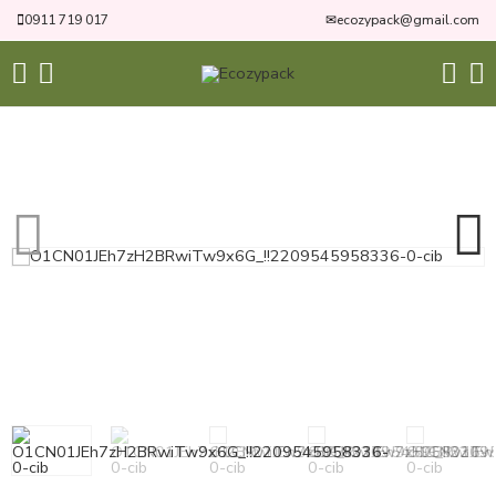
0911 719 017
✉
ecozypack@gmail.com