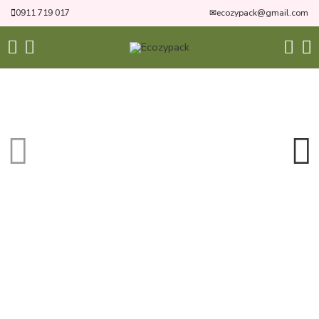
0911 719 017
✉
ecozypack@gmail.com