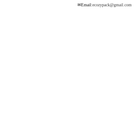
Email:
ecozypack@gmail.com
✉