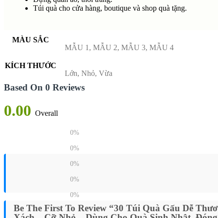
Túi quà cho cửa hàng, boutique và shop quà tặng.
MÀU SẮC
MẪU 1, MẪU 2, MẪU 3, MẪU 4
KÍCH THƯỚC
Lớn, Nhỏ, Vừa
Based On 0 Reviews
0.00
Overall
0%
0%
0%
0%
0%
Be The First To Review “30 Túi Quà Gấu Dễ Thươ
Xách – Cỡ Nhỏ – Dùng Cho Quà Sinh Nhật, Đóng