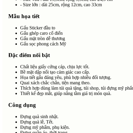
- Size lớn : dài 25cm, rộng 12cm, cao 33cm
Mẫu họa tiết
Gấu Sticker đầu to
Gấu ghép caro cổ điển
Gấu mặt tròn dễ thương
Gấu sọc phong cách Mỹ
Đặc điểm nổi bật
Chất liệu giấy cứng cáp, chịu lực tốt.
Bề mặt dập nổi tạo cảm giác cao cấp.
Họa tiết gấu đáng yêu, phù hợp nhiều đối tượng.
Quai xách chắc chắn, tiện mang theo.
Thích hợp dùng làm túi quà tặng, túi shop, túi đựng mỹ phẩ
Thiết kế đẹp mắt, giúp nâng tầm giá trị món quà.
Công dụng
Đựng quà sinh nhật.
Đựng quà lễ, Tết.
Đựng mỹ phẩm, phụ kiện.
Đựng quần áo, thời trang.