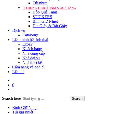
Túi nhựa
ĐỒ DÙNG THỰC PHẨM & QUÀ TẶNG
Hộp Quà Tặng
STICKERS
Bình Giữ Nhiệt
Đĩa Giấy & Bát Giấy
Dịch vụ
Catalouge
Liên minh hệ sinh thái
Ecozy
Khách hàng
Nhà cung cấp
Nhà đại sứ
Nhà thiết kế
Cẩm nang về bao bì
Liên hệ
0
Search here
Search
Bình Giữ Nhiệt
Túi giữ nhiệt