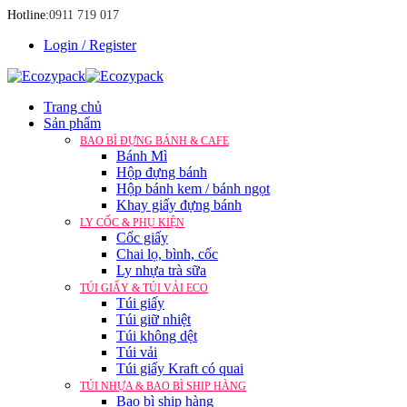
Hotline:
0911 719 017
Login / Register
Trang chủ
Sản phẩm
BAO BÌ ĐỰNG BÁNH & CAFE
Bánh Mì
Hộp đựng bánh
Hộp bánh kem / bánh ngọt
Khay giấy đựng bánh
LY CỐC & PHỤ KIỆN
Cốc giấy
Chai lọ, bình, cốc
Ly nhựa trà sữa
TÚI GIẤY & TÚI VẢI ECO
Túi giấy
Túi giữ nhiệt
Túi không dệt
Túi vải
Túi giấy Kraft có quai
TÚI NHỰA & BAO BÌ SHIP HÀNG
Bao bì ship hàng