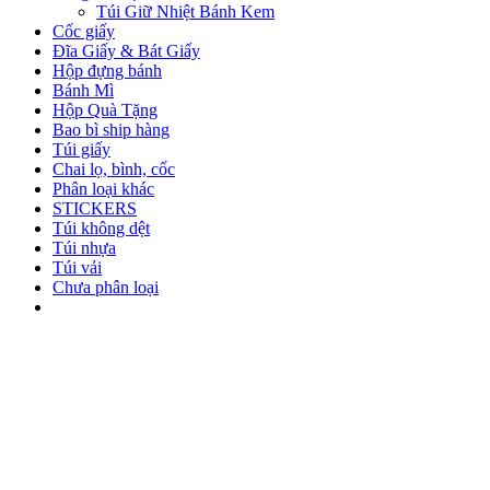
Túi Giữ Nhiệt Bánh Kem
Cốc giấy
Đĩa Giấy & Bát Giấy
Hộp đựng bánh
Bánh Mì
Hộp Quà Tặng
Bao bì ship hàng
Túi giấy
Chai lọ, bình, cốc
Phân loại khác
STICKERS
Túi không dệt
Túi nhựa
Túi vải
Chưa phân loại