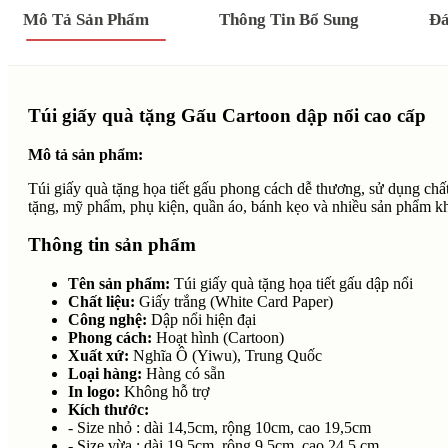
dày,
Mô Tả Sản Phẩm
Thông Tin Bổ Sung
Đá
tay
xách
–
Cỡ
nhỏ
–
Túi giấy quà tặng Gấu Cartoon dập nổi cao cấp
Dùng
cho
Mô tả sản phẩm:
quà
sinh
Túi giấy quà tặng họa tiết gấu phong cách dễ thương, sử dụng chất
nhật,
tặng, mỹ phẩm, phụ kiện, quần áo, bánh kẹo và nhiều sản phẩm k
đóng
gói
Thông tin sản phẩm
xinh
xắn
Tên sản phẩm:
Túi giấy quà tặng họa tiết gấu dập nổi
quantity
Chất liệu:
Giấy trắng (White Card Paper)
Công nghệ:
Dập nổi hiện đại
Phong cách:
Hoạt hình (Cartoon)
Xuất xứ:
Nghĩa Ô (Yiwu), Trung Quốc
Loại hàng:
Hàng có sẵn
In logo:
Không hỗ trợ
Kích thước:
- Size nhỏ : dài 14,5cm, rộng 10cm, cao 19,5cm
- Size vừa : dài 19,5cm, rộng 9,5cm, cao 24,5 cm