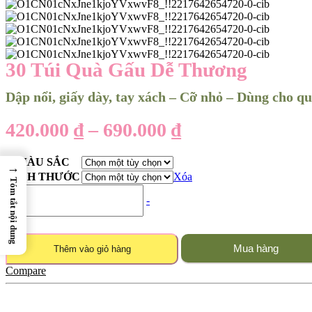
30 Túi Quà Gấu Dễ Thương
Dập nổi, giấy dày, tay xách – Cỡ nhỏ – Dùng cho qu
Khoảng
420.000
₫
–
690.000
₫
giá:
MÀU SẮC
→
từ
KÍCH THƯỚC
Xóa
Tóm tắt nội dung
30
420.000 ₫
+
-
Túi
đến
quà
gấu
690.000 ₫
dễ
Mua hàng
Thêm vào giỏ hàng
thương
–
Compare
Dập
nổi,
giấy