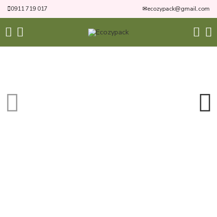
0911 719 017
✉
ecozypack@gmail.com