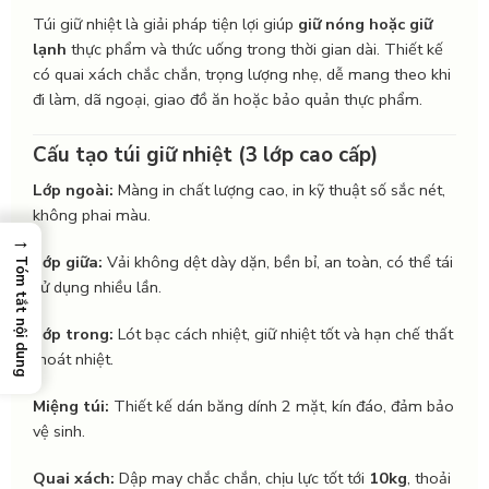
Túi giữ nhiệt là giải pháp tiện lợi giúp
giữ nóng hoặc giữ
lạnh
thực phẩm và thức uống trong thời gian dài. Thiết kế
có quai xách chắc chắn, trọng lượng nhẹ, dễ mang theo khi
đi làm, dã ngoại, giao đồ ăn hoặc bảo quản thực phẩm.
Cấu tạo túi giữ nhiệt (3 lớp cao cấp)
Lớp ngoài:
Màng in chất lượng cao, in kỹ thuật số sắc nét,
không phai màu.
→
Lớp giữa:
Vải không dệt dày dặn, bền bỉ, an toàn, có thể tái
Tóm tắt nội dung
sử dụng nhiều lần.
Lớp trong:
Lót bạc cách nhiệt, giữ nhiệt tốt và hạn chế thất
thoát nhiệt.
Miệng túi:
Thiết kế dán băng dính 2 mặt, kín đáo, đảm bảo
vệ sinh.
Quai xách:
Dập may chắc chắn, chịu lực tốt tới
10kg
, thoải