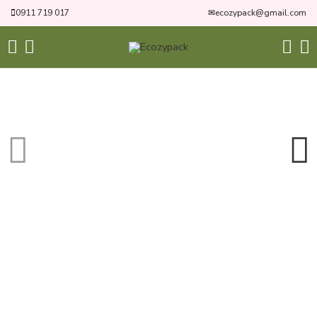
0911 719 017
✉
ecozypack@gmail.com